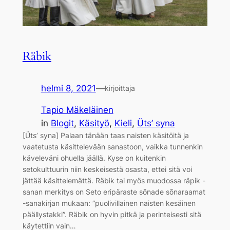
Räbik
helmi 8, 2021
—
kirjoittaja
Tapio Mäkeläinen
in
Blogit
, 
Käsityö
, 
Kieli
, 
Üts’ syna
[Üts’ syna] Palaan tänään taas naisten käsitöitä ja
vaatetusta käsittelevään sanastoon, vaikka tunnenkin
käveleväni ohuella jäällä. Kyse on kuitenkin
setokulttuurin niin keskeisestä osasta, ettei sitä voi
jättää käsittelemättä. Räbik tai myös muodossa räpik -
sanan merkitys on Seto eripäraste sõnade sõnaraamat
-sanakirjan mukaan: ”puolivillainen naisten kesäinen
päällystakki”. Räbik on hyvin pitkä ja perinteisesti sitä
käytettiin vain…