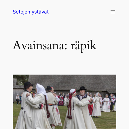
Siirry
Setojen ystävät
sisältöön
Avainsana:
räpik