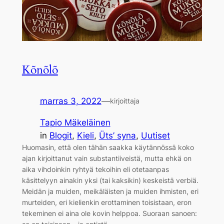
Kõnõlõ
marras 3, 2022
—
kirjoittaja
Tapio Mäkeläinen
in
Blogit
, 
Kieli
, 
Üts’ syna
, 
Uutiset
Huomasin, että olen tähän saakka käytännössä koko
ajan kirjoittanut vain substantiiveistä, mutta ehkä on
aika vihdoinkin ryhtyä tekoihin eli otetaanpas
käsittelyyn ainakin yksi (tai kaksikin) keskeistä verbiä.
Meidän ja muiden, meikäläisten ja muiden ihmisten, eri
murteiden, eri kielienkin erottaminen toisistaan, eron
tekeminen ei aina ole kovin helppoa. Suoraan sanoen: