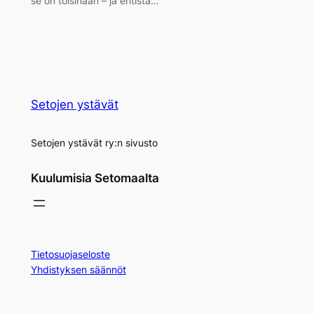
se on toisinaan – ja entistä…
Setojen ystävät
Setojen ystävät ry:n sivusto
Kuulumisia Setomaalta
Tietosuojaseloste
Yhdistyksen säännöt