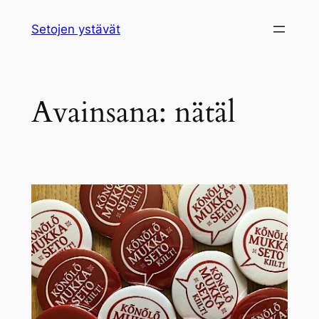
Siirry
Setojen ystävät
sisältöön
Avainsana:
nätäl