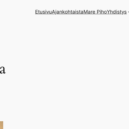
Etusivu
Ajankohtaista
Mare Piho
Yhdistys
a