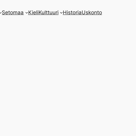
Setomaa
Kieli
Kulttuuri
Historia
Uskonto