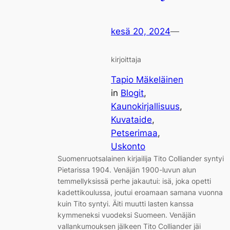
kesä 20, 2024
—
kirjoittaja
Tapio Mäkeläinen
in
Blogit
, 
Kaunokirjallisuus
, 
Kuvataide
, 
Petserimaa
, 
Uskonto
Suomenruotsalainen kirjailija Tito Colliander syntyi
Pietarissa 1904. Venäjän 1900-luvun alun
temmellyksissä perhe jakautui: isä, joka opetti
kadettikoulussa, joutui eroamaan samana vuonna
kuin Tito syntyi. Äiti muutti lasten kanssa
kymmeneksi vuodeksi Suomeen. Venäjän
vallankumouksen jälkeen Tito Colliander jäi