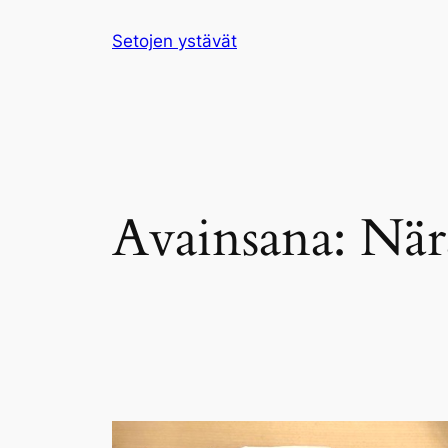
Siirry
Setojen ystävät
sisältöön
Avainsana:
När