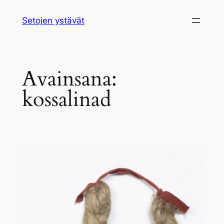
Siirry
Setojen ystävät
sisältöön
Avainsana:
kossalinad