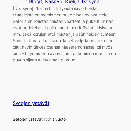
in
Blogit
, 
Käsityö
, 
Kieli
, 
Üts’ syna
[Üts’ syna] Yksi häihin liittyvistä ikivanhoista
rituaaleista on morsiamen pukeminen aviovaimoksi.
Setoilla eri ikäisten naisten vaatteet ja pukeutuminen
ovat perinteisesti poikenneet merkittävästi toisistaan
mm. sekä korujen että hiusten ja päähineiden suhteen.
Samalla tavalla kuin suurella setosoljella on aikoinaan
ollut hyvin tärkeä osansa hääseremoniassa, oli myös
juuri vihityn nuoren aviovaimon pukeminen morsiamen
puvun sijaan aviovaimon pukuun…
Setojen ystävät
Setojen ystävät ry:n sivusto