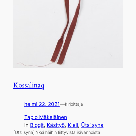
Kossalinaq
helmi 22, 2021
—
kirjoittaja
Tapio Mäkeläinen
in
Blogit
, 
Käsityö
, 
Kieli
, 
Üts’ syna
[Üts’ syna] Yksi häihin liittyvistä ikivanhoista