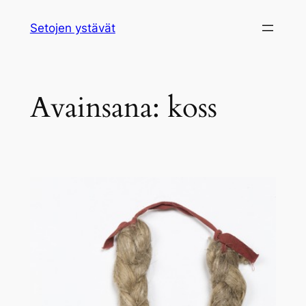
Siirry
Setojen ystävät
sisältöön
Avainsana:
koss