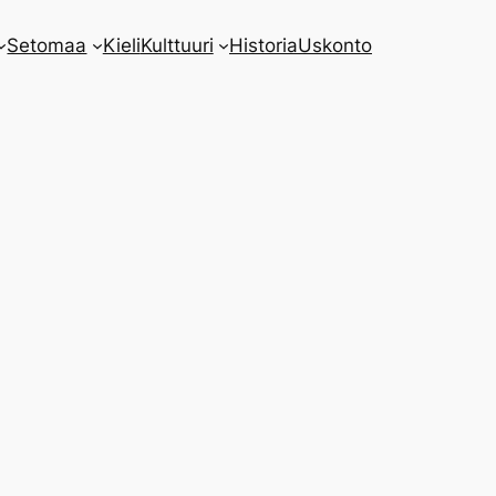
Setomaa
Kieli
Kulttuuri
Historia
Uskonto