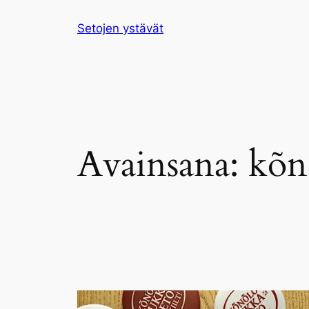
Siirry
Setojen ystävät
sisältöön
Avainsana:
kõn