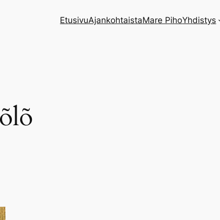
Etusivu
Ajankohtaista
Mare Piho
Yhdistys
õlõ