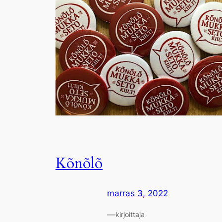
Kõnõlõ
marras 3, 2022
—
kirjoittaja