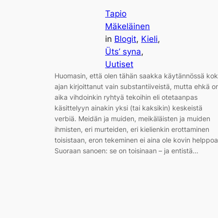
Tapio
Mäkeläinen
in
Blogit
, 
Kieli
, 
Üts’ syna
, 
Uutiset
Huomasin, että olen tähän saakka käytännössä ko
ajan kirjoittanut vain substantiiveistä, mutta ehkä o
aika vihdoinkin ryhtyä tekoihin eli otetaanpas
käsittelyyn ainakin yksi (tai kaksikin) keskeistä
verbiä. Meidän ja muiden, meikäläisten ja muiden
ihmisten, eri murteiden, eri kielienkin erottaminen
toisistaan, eron tekeminen ei aina ole kovin helppoa
Suoraan sanoen: se on toisinaan – ja entistä…