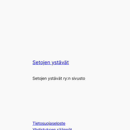
Setojen ystävät
Setojen ystävät ry:n sivusto
Tietosuojaseloste
Yhdistyksen säännöt