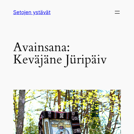
Siirry
Setojen ystävät
sisältöön
Avainsana:
Keväjäne Jüripäiv