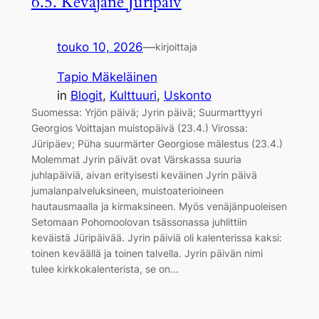
6.5. Keväjäne Jüripäiv
touko 10, 2026
—
kirjoittaja
Tapio Mäkeläinen
in
Blogit
, 
Kulttuuri
, 
Uskonto
Suomessa: Yrjön päivä; Jyrin päivä; Suurmarttyyri
Georgios Voittajan muistopäivä (23.4.) Virossa:
Jüripäev; Püha suurmärter Georgiose mälestus (23.4.)
Molemmat Jyrin päivät ovat Värskassa suuria
juhlapäiviä, aivan erityisesti keväinen Jyrin päivä
jumalanpalveluksineen, muistoaterioineen
hautausmaalla ja kirmaksineen. Myös venäjänpuoleisen
Setomaan Pohomoolovan tsässonassa juhlittiin
keväistä Jüripäivää. Jyrin päiviä oli kalenterissa kaksi:
toinen keväällä ja toinen talvella. Jyrin päivän nimi
tulee kirkkokalenterista, se on…