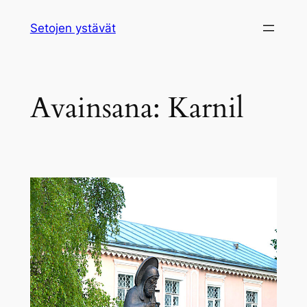
Siirry
Setojen ystävät
sisältöön
Avainsana:
Karnil