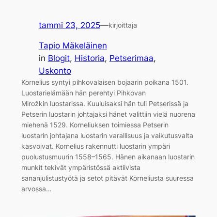
tammi 23, 2025
—
kirjoittaja
Tapio Mäkeläinen
in
Blogit
, 
Historia
, 
Petserimaa
, 
Uskonto
Kornelius syntyi pihkovalaisen bojaarin poikana 1501.
Luostarielämään hän perehtyi Pihkovan
Mirožkin luostarissa. Kuuluisaksi hän tuli Petserissä ja
Petserin luostarin johtajaksi hänet valittiin vielä nuorena
miehenä 1529. Korneliuksen toimiessa Petserin
luostarin johtajana luostarin varallisuus ja vaikutusvalta
kasvoivat. Kornelius rakennutti luostarin ympäri
puolustusmuurin 1558–1565. Hänen aikanaan luostarin
munkit tekivät ympäristössä aktiivista
sananjulistustyötä ja setot pitävät Korneliusta suuressa
arvossa…