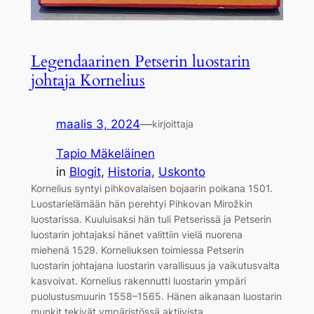
Legendaarinen Petserin luostarin
johtaja Kornelius
maalis 3, 2024
—
kirjoittaja
Tapio Mäkeläinen
in
Blogit
, 
Historia
, 
Uskonto
Kornelius syntyi pihkovalaisen bojaarin poikana 1501.
Luostarielämään hän perehtyi Pihkovan Mirožkin
luostarissa. Kuuluisaksi hän tuli Petserissä ja Petserin
luostarin johtajaksi hänet valittiin vielä nuorena
miehenä 1529. Korneliuksen toimiessa Petserin
luostarin johtajana luostarin varallisuus ja vaikutusvalta
kasvoivat. Kornelius rakennutti luostarin ympäri
puolustusmuurin 1558–1565. Hänen aikanaan luostarin
munkit tekivät ympäristössä aktiivista