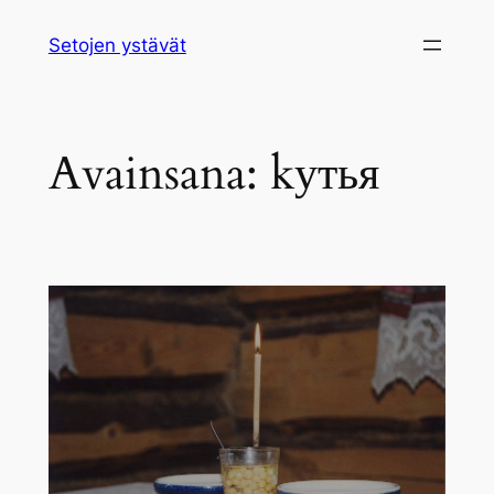
Siirry
Setojen ystävät
sisältöön
Avainsana:
kутья