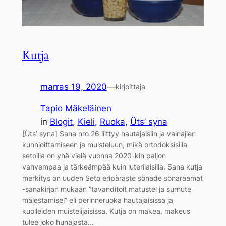
Kutja
marras 19, 2020
—
kirjoittaja
Tapio Mäkeläinen
in
Blogit
, 
Kieli
, 
Ruoka
, 
Üts’ syna
[Üts’ syna] Sana nro 26 liittyy hautajaisiin ja vainajien
kunnioittamiseen ja muisteluun, mikä ortodoksisilla
setoilla on yhä vielä vuonna 2020-kin paljon
vahvempaa ja tärkeämpää kuin luterilaisilla. Sana kutja
merkitys on uuden Seto eripäraste sõnade sõnaraamat
-sanakirjan mukaan ”tavanditoit matustel ja surnute
mälestamisel” eli perinneruoka hautajaisissa ja
kuolleiden muistelijaisissa. Kutja on makea, makeus
tulee joko hunajasta…