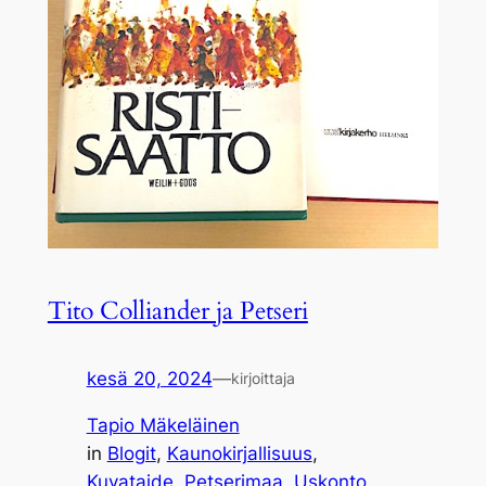
Tito Colliander ja Petseri
kesä 20, 2024
—
kirjoittaja
Tapio Mäkeläinen
in
Blogit
, 
Kaunokirjallisuus
, 
Kuvataide
, 
Petserimaa
, 
Uskonto