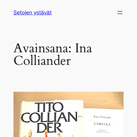
Siirry
Setojen ystävät
sisältöön
Avainsana:
Ina
Colliander