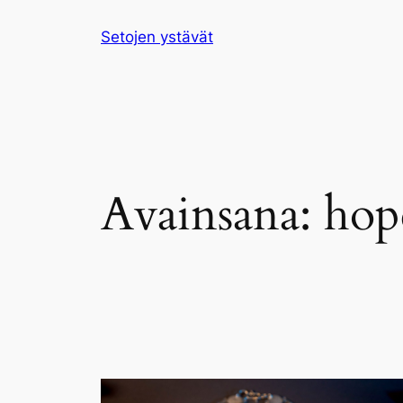
Siirry
Setojen ystävät
sisältöön
Avainsana:
hop