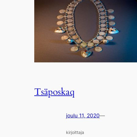
Tsäposkaq
joulu 11, 2020
—
kirjoittaja