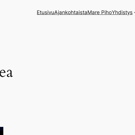
Etusivu
Ajankohtaista
Mare Piho
Yhdistys
ea