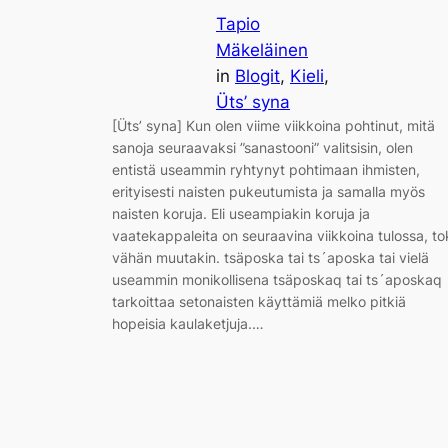
Tapio
Mäkeläinen
in
Blogit
, 
Kieli
, 
Üts’ syna
[Üts’ syna] Kun olen viime viikkoina pohtinut, mitä
sanoja seuraavaksi ”sanastooni” valitsisin, olen
entistä useammin ryhtynyt pohtimaan ihmisten,
erityisesti naisten pukeutumista ja samalla myös
naisten koruja. Eli useampiakin koruja ja
vaatekappaleita on seuraavina viikkoina tulossa, to
vähän muutakin. tsäposka tai ts´aposka tai vielä
useammin monikollisena tsäposkaq tai ts´aposkaq
tarkoittaa setonaisten käyttämiä melko pitkiä
hopeisia kaulaketjuja.…