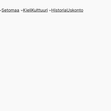
Setomaa
Kieli
Kulttuuri
Historia
Uskonto