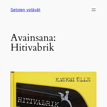
Siirry
Setojen ystävät
sisältöön
Avainsana:
Hitivabrik