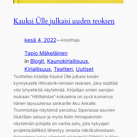
Kauksi Ülle julkaisi uuden teoksen
kesä 4, 2022
—
kirjoittaja
Tapio Mäkeläinen
in
Blogit
, 
Kaunokirjallisuus
, 
Kirjallisuus
, 
Teatteri
, 
Uutiset
Tuottelias kirjailija Kauksi Ülle julkaisi kesän
kynnyksellä Hitivabrik-nimisen teoksen, joka sisältää
viisi lyhyehköä näytelmää. Kirjailijan omien sanojen
mukaan ”Hittitehdas”-kokoelma on syvä kumarrus
hänen lapsuutensa sankarille Aku Ankalle.
Trummiotsja-näytelmä perustuu Siperiassa asuvien
tšuktšien satuun ja myös Kolm hinnapakmist-
näytelmän pohjalla on vanha satu, jota nykyajan
projektipäällikkö lähestyy omasta näkökulmastaan.
Kokoelman kaksi viimeistä näytelmää Põhitüü ja Nigu