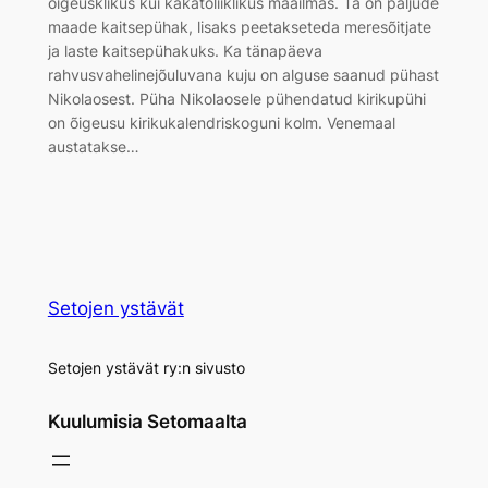
õigeusklikus kui kakatoliiklikus maailmas. Ta on paljude
maade kaitsepühak, lisaks peetakseteda meresõitjate
ja laste kaitsepühakuks. Ka tänapäeva
rahvusvahelinejõuluvana kuju on alguse saanud pühast
Nikolaosest. Püha Nikolaosele pühendatud kirikupühi
on õigeusu kirikukalendriskoguni kolm. Venemaal
austatakse…
Setojen ystävät
Setojen ystävät ry:n sivusto
Kuulumisia Setomaalta