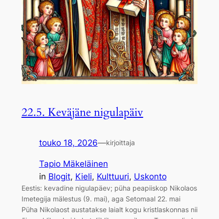
22.5. Keväjäne nigulapäiv
touko 18, 2026
—
kirjoittaja
Tapio Mäkeläinen
in
Blogit
, 
Kieli
, 
Kulttuuri
, 
Uskonto
Eestis: kevadine nigulapäev; püha peapiiskop Nikolaos
Imetegija mälestus (9. mai), aga Setomaal 22. mai
Püha Nikolaost austatakse laialt kogu kristlaskonnas nii