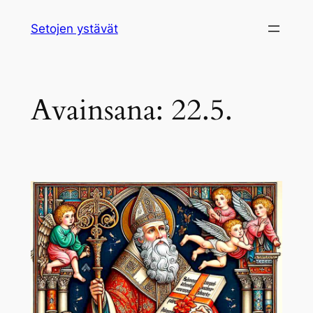
Siirry
Setojen ystävät
sisältöön
Avainsana:
22.5.