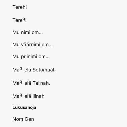
Tereh!
q
Tere
!
Mu nimi om…
Mu väärnimi om…
Mu priinimi om…
q
Ma
elä Setomaal.
q
Ma
elä Tal’nah.
q
Ma
elä liinah
Lukusanoja
Nom Gen