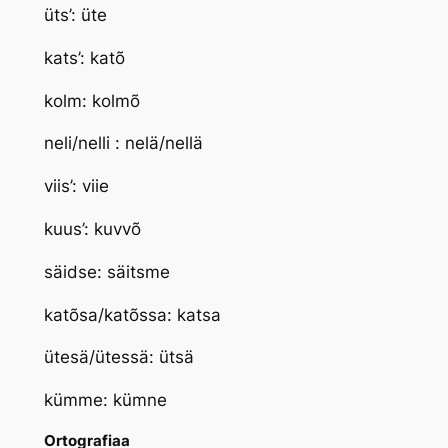
üts’: üte
kats’: katõ
kolm: kolmõ
neli/nelli : nelä/nellä
viis’: viie
kuus’: kuvvõ
säidse: säitsme
katõsa/katõssa: katsa
ütesä/ütessä: ütsä
kümme: kümne
Ortografiaa