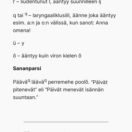
l’ – liudentunut l, ääntyy suunnilleen lj
q
q tai
– laryngaaliklusiili, äänne joka ääntyy
esim. a:n ja o:n välissä, kun sanot: Anna
omena!
ü – y
õ – ääntyy kuin viron kielen õ
Sananparsi
q
q
Päävä
läävä
perremehe poolõ.
”Päivät
pitenevät” eli ”Päivät menevät isännän
suuntaan.”