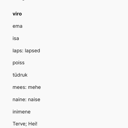
viro
ema
isa
laps: lapsed
poiss
tüdruk
mees: mehe
naine: naise
inimene
Terve; Hei!