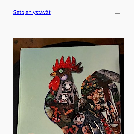
Siirry
Setojen ystävät
sisältöön