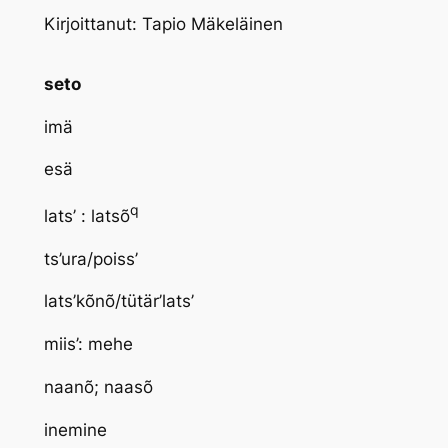
Kirjoittanut: Tapio Mäkeläinen
seto
imä
esä
q
lats’ : latsõ
ts’ura/poiss’
lats’kõnõ/tütär’lats’
miis’: mehe
naanõ; naasõ
inemine