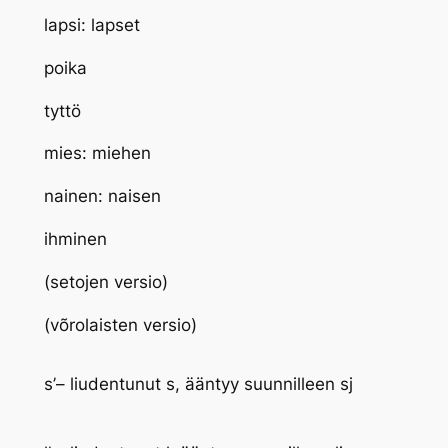
lapsi: lapset
poika
tyttö
mies: miehen
nainen: naisen
ihminen
(setojen versio)
(võrolaisten versio)
s’– liudentunut s, ääntyy suunnilleen sj