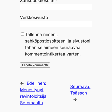
Sähköpostiosoite
*
Verkkosivusto
Tallenna nimeni,
sähköpostiosoitteeni ja sivustoni
tähän selaimeen seuraavaa
kommentointikertaa varten.
←
Edellinen:
Seuraava:
Menestynyt
Tsässon
ravintoloitsija
→
Setomaalta