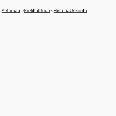
Setomaa
Kieli
Kulttuuri
Historia
Uskonto