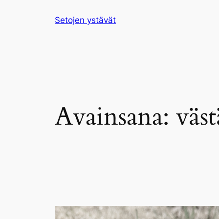
Siirry
Setojen ystävät
sisältöön
Avainsana:
väst