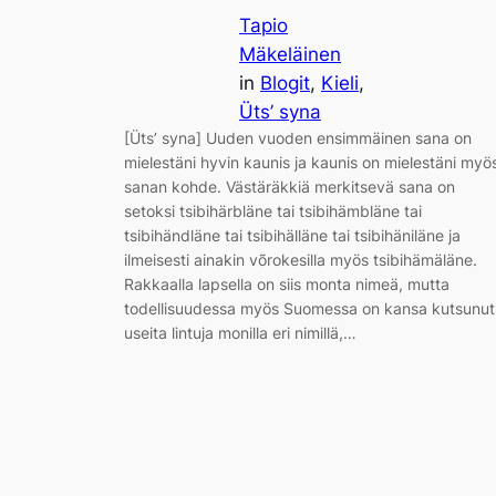
Tapio
Mäkeläinen
in
Blogit
, 
Kieli
, 
Üts’ syna
[Üts’ syna] Uuden vuoden ensimmäinen sana on
mielestäni hyvin kaunis ja kaunis on mielestäni myö
sanan kohde. Västäräkkiä merkitsevä sana on
setoksi tsibihärbläne tai tsibihämbläne tai
tsibihändläne tai tsibihälläne tai tsibihäniläne ja
ilmeisesti ainakin võrokesilla myös tsibihämäläne.
Rakkaalla lapsella on siis monta nimeä, mutta
todellisuudessa myös Suomessa on kansa kutsunut
useita lintuja monilla eri nimillä,…