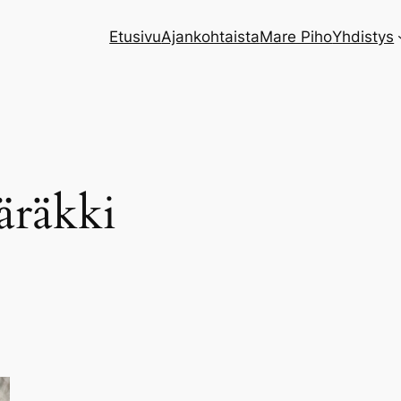
Etusivu
Ajankohtaista
Mare Piho
Yhdistys
äräkki