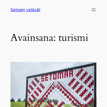
Siirry
Setojen ystävät
sisältöön
Avainsana:
turismi