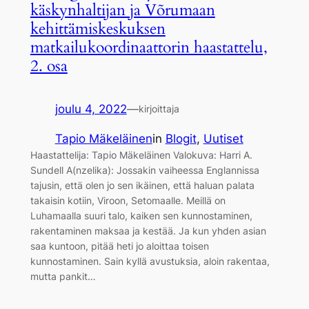
käskynhaltijan ja Võrumaan
kehittämiskeskuksen
matkailukoordinaattorin haastattelu,
2. osa
joulu 4, 2022
—
kirjoittaja
Tapio Mäkeläinen
in
Blogit
, 
Uutiset
Haastattelija: Tapio Mäkeläinen Valokuva: Harri A.
Sundell A(nzelika): Jossakin vaiheessa Englannissa
tajusin, että olen jo sen ikäinen, että haluan palata
takaisin kotiin, Viroon, Setomaalle. Meillä on
Luhamaalla suuri talo, kaiken sen kunnostaminen,
rakentaminen maksaa ja kestää. Ja kun yhden asian
saa kuntoon, pitää heti jo aloittaa toisen
kunnostaminen. Sain kyllä avustuksia, aloin rakentaa,
mutta pankit…