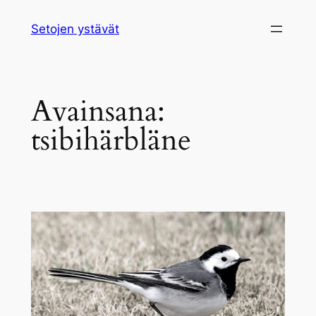
Siirry
Setojen ystävät
sisältöön
Avainsana:
tsibihärbläne