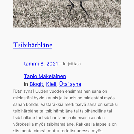
Tsibihärbläne
tammi 8, 2021
—
kirjoittaja
Tapio Mäkeläinen
in
Blogit
, 
Kieli
, 
Üts’ syna
[Üts’ syna] Uuden vuoden ensimmäinen sana on
mielestäni hyvin kaunis ja kaunis on mielestäni myös
sanan kohde. Västäräkkiä merkitsevä sana on setoksi
tsibihärbläne tai tsibihämbläne tai tsibihändläne tai
tsibihälläne tai tsibihäniläne ja ilmeisesti ainakin
võrokesilla myös tsibihämäläne. Rakkaalla lapsella on
siis monta nimeä, mutta todellisuudessa myös