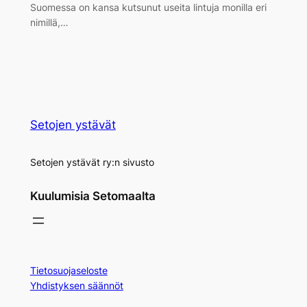
Suomessa on kansa kutsunut useita lintuja monilla eri
nimillä,…
Setojen ystävät
Setojen ystävät ry:n sivusto
Kuulumisia Setomaalta
Tietosuojaseloste
Yhdistyksen säännöt