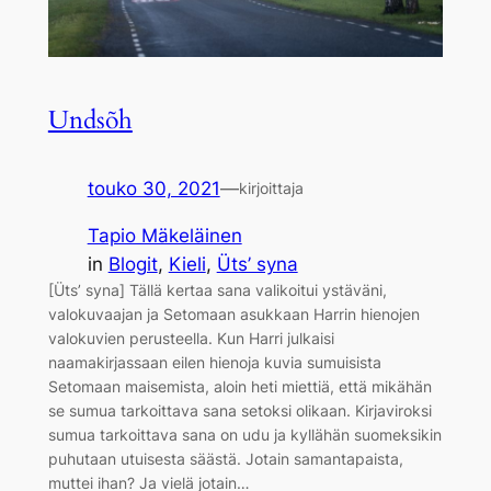
Undsõh
touko 30, 2021
—
kirjoittaja
Tapio Mäkeläinen
in
Blogit
, 
Kieli
, 
Üts’ syna
[Üts’ syna] Tällä kertaa sana valikoitui ystäväni,
valokuvaajan ja Setomaan asukkaan Harrin hienojen
valokuvien perusteella. Kun Harri julkaisi
naamakirjassaan eilen hienoja kuvia sumuisista
Setomaan maisemista, aloin heti miettiä, että mikähän
se sumua tarkoittava sana setoksi olikaan. Kirjaviroksi
sumua tarkoittava sana on udu ja kyllähän suomeksikin
puhutaan utuisesta säästä. Jotain samantapaista,
muttei ihan? Ja vielä jotain…