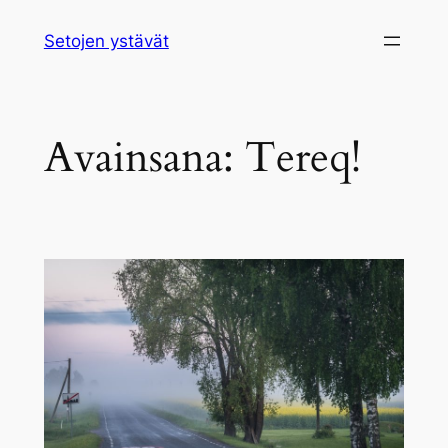
Siirry
Setojen ystävät
sisältöön
Avainsana:
Tereq!