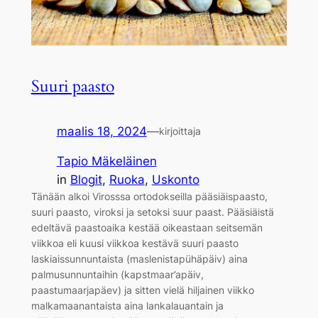
Suuri paasto
maalis 18, 2024
—
kirjoittaja
Tapio Mäkeläinen
in
Blogit
, 
Ruoka
, 
Uskonto
Tänään alkoi Virosssa ortodokseilla pääsiäispaasto,
suuri paasto, viroksi ja setoksi suur paast. Pääsiäistä
edeltävä paastoaika kestää oikeastaan seitsemän
viikkoa eli kuusi viikkoa kestävä suuri paasto
laskiaissunnuntaista (maslenistapühäpäiv) aina
palmusunnuntaihin (kapstmaar’apäiv,
paastumaarjapäev) ja sitten vielä hiljainen viikko
malkamaanantaista aina lankalauantain ja