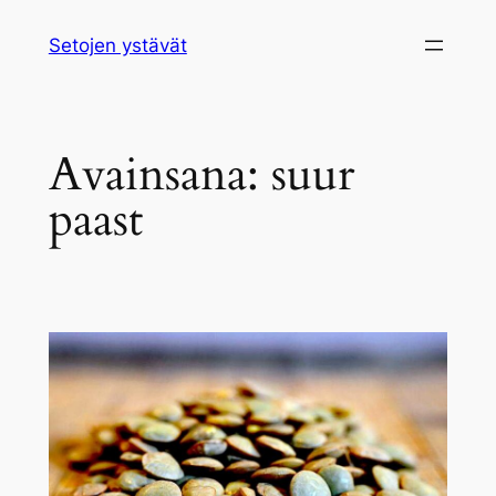
Siirry
Setojen ystävät
sisältöön
Avainsana:
suur
paast