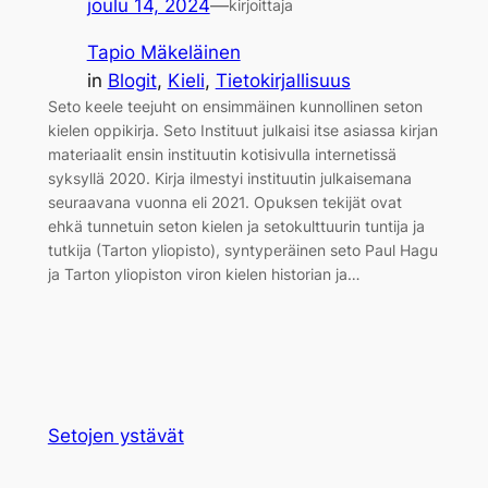
joulu 14, 2024
—
kirjoittaja
Tapio Mäkeläinen
in
Blogit
, 
Kieli
, 
Tietokirjallisuus
Seto keele teejuht on ensimmäinen kunnollinen seton
kielen oppikirja. Seto Instituut julkaisi itse asiassa kirjan
materiaalit ensin instituutin kotisivulla internetissä
syksyllä 2020. Kirja ilmestyi instituutin julkaisemana
seuraavana vuonna eli 2021. Opuksen tekijät ovat
ehkä tunnetuin seton kielen ja setokulttuurin tuntija ja
tutkija (Tarton yliopisto), syntyperäinen seto Paul Hagu
ja Tarton yliopiston viron kielen historian ja…
Setojen ystävät