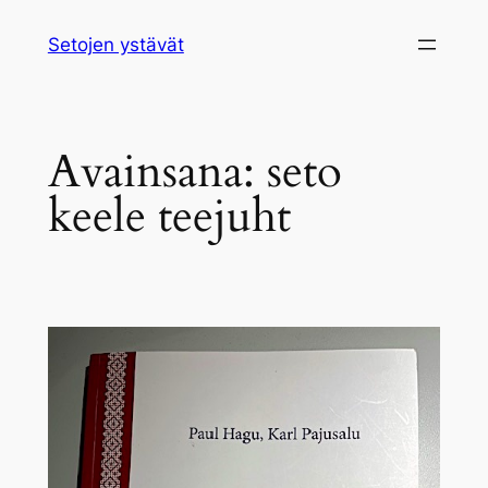
Siirry
Setojen ystävät
sisältöön
Avainsana:
seto
keele teejuht