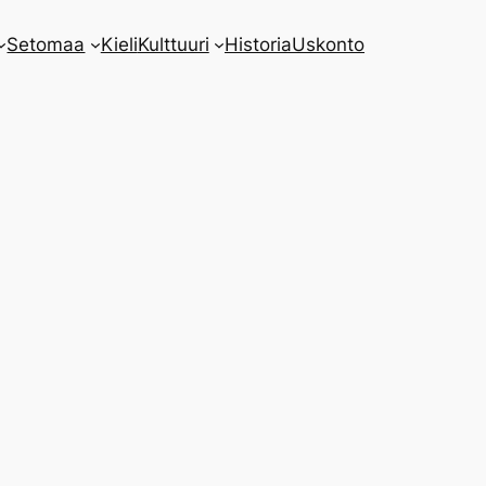
Setomaa
Kieli
Kulttuuri
Historia
Uskonto