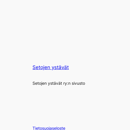
Setojen ystävät
Setojen ystävät ry:n sivusto
Tietosuojaseloste