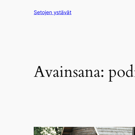
Siirry
Setojen ystävät
sisältöön
Avainsana:
pod