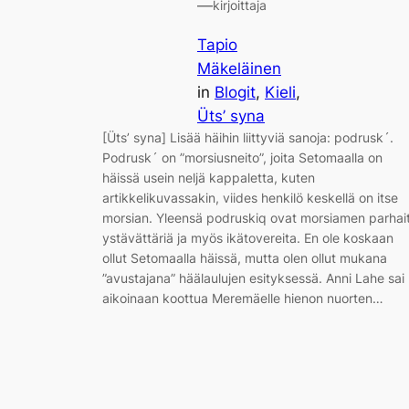
—
kirjoittaja
Tapio
Mäkeläinen
in
Blogit
, 
Kieli
, 
Üts’ syna
[Üts’ syna] Lisää häihin liittyviä sanoja: podrusk´.
Podrusk´ on ”morsiusneito”, joita Setomaalla on
häissä usein neljä kappaletta, kuten
artikkelikuvassakin, viides henkilö keskellä on itse
morsian. Yleensä podruskiq ovat morsiamen parhai
ystävättäriä ja myös ikätovereita. En ole koskaan
ollut Setomaalla häissä, mutta olen ollut mukana
”avustajana” häälaulujen esityksessä. Anni Lahe sai
aikoinaan koottua Meremäelle hienon nuorten…