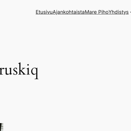
Etusivu
Ajankohtaista
Mare Piho
Yhdistys
ruskiq