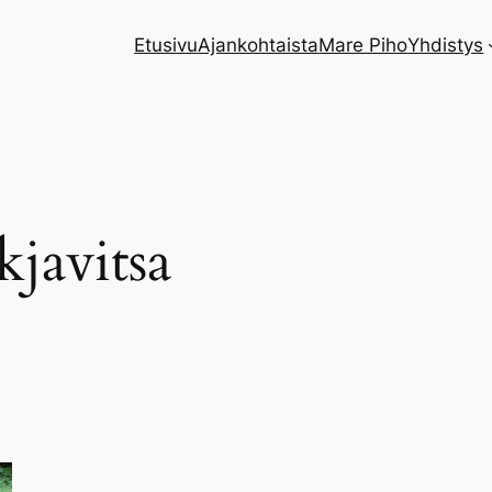
Etusivu
Ajankohtaista
Mare Piho
Yhdistys
kjavitsa