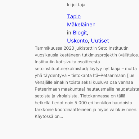
kirjoittaja
Tapio
Mäkeläinen
in
Blogit
, 
Uskonto
, 
Uutiset
Tammikuussa 2023 julkistettiin Seto Instituutin
vuosikausia kestäneen tutkimusprojektin (väli)tulos.
Instituutin kotisivulta osoitteesta
setoinstituut.ee/kalmistud/ löytyy nyt laaja – mutta
yhä täydentyvä – tietokanta Itä–Petserimaan [lue:
Venäjälle ainakin toistaiseksi kuuluva osa vanhaa
Petserimaan maakuntaa] hautausmaille haudatuist
setoista ja virolaisista. Tietokannassa on tällä
hetkellä tiedot noin 5 000 eri henkilön haudoista
tarkkoine koordinaatteineen ja myös valokuvineen.
Käytössä on…