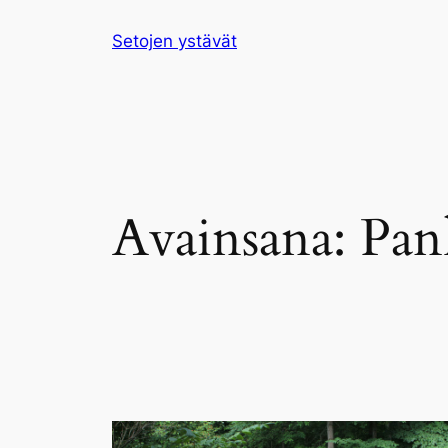
Siirry
Setojen ystävät
sisältöön
Avainsana:
Pan