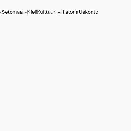
Setomaa
Kieli
Kulttuuri
Historia
Uskonto