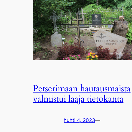
Petserimaan hautausmaista
valmistui laaja tietokanta
huhti 4, 2023
—