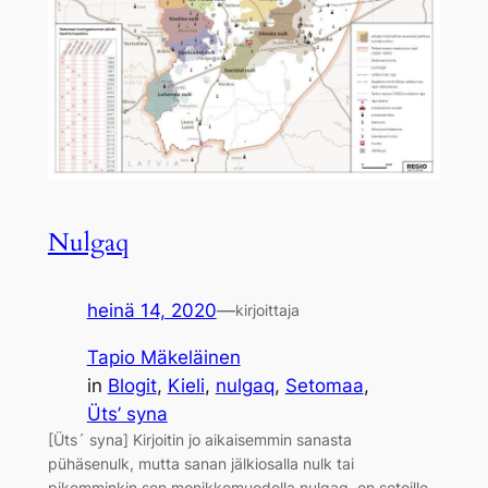
Nulgaq
heinä 14, 2020
—
kirjoittaja
Tapio Mäkeläinen
in
Blogit
, 
Kieli
, 
nulgaq
, 
Setomaa
, 
Üts’ syna
[Üts´ syna] Kirjoitin jo aikaisemmin sanasta
pühäsenulk, mutta sanan jälkiosalla nulk tai
pikemminkin sen monikkomuodolla nulgaq, on setoille