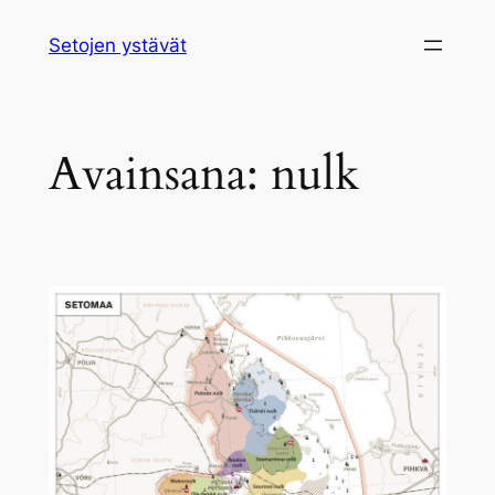
Siirry
Setojen ystävät
sisältöön
Avainsana:
nulk