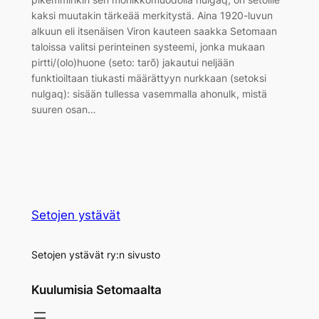
kaksi muutakin tärkeää merkitystä. Aina 1920-luvun
alkuun eli itsenäisen Viron kauteen saakka Setomaan
taloissa valitsi perinteinen systeemi, jonka mukaan
pirtti/(olo)huone (seto: tarõ) jakautui neljään
funktioiltaan tiukasti määrättyyn nurkkaan (setoksi
nulgaq): sisään tullessa vasemmalla ahonulk, mistä
suuren osan…
Setojen ystävät
Setojen ystävät ry:n sivusto
Kuulumisia Setomaalta