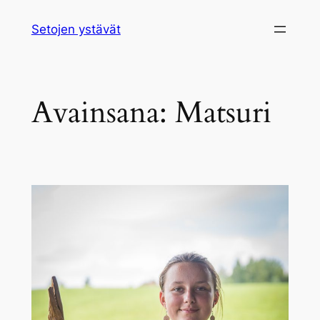
Siirry
Setojen ystävät
sisältöön
Avainsana:
Matsuri