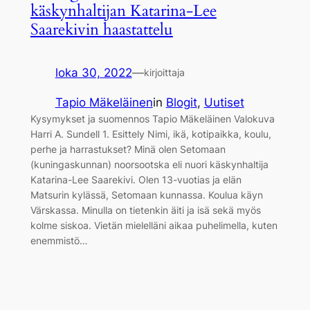
käskynhaltijan Katarina-Lee
Saarekivin haastattelu
loka 30, 2022
—
kirjoittaja
Tapio Mäkeläinen
in
Blogit
, 
Uutiset
Kysymykset ja suomennos Tapio Mäkeläinen Valokuva
Harri A. Sundell 1. Esittely Nimi, ikä, kotipaikka, koulu,
perhe ja harrastukset? Minä olen Setomaan
(kuningaskunnan) noorsootska eli nuori käskynhaltija
Katarina-Lee Saarekivi. Olen 13-vuotias ja elän
Matsurin kylässä, Setomaan kunnassa. Koulua käyn
Värskassa. Minulla on tietenkin äiti ja isä sekä myös
kolme siskoa. Vietän mielelläni aikaa puhelimella, kuten
enemmistö…