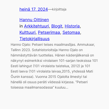
heinä 17, 2024
—
kirjoittaja
Hannu Oittinen
in
Arkkitehtuuri
, 
Blogit
, 
Historia
, 
Kulttuuri
, 
Petserimaa
, 
Setomaa
, 
Tietokirjallisuus
Hanno Ojalo: Petseri teises maailmasõjas. Ammukaar,
Tallinn 2023. Sotahistorioitsija Hanno Ojalo on
hämmästyttävän tuottelias. Hänen kädenjälkensä on
näkynyt esimerkiksi virolaisen 101-sarjan teoksissa 101
Eesti lahingut (101 virolaista taistelua, 2012) ja 101
Eesti laeva (101 virolaista laivaa,2015, yhdessä Mati
Õunin kanssa). Vuonna 2015 Ojalolta ilmestyi tai
hänellä oli osuus peräti viidessä kirjassa. ”Petseri
toisessa maailmansodassa” kuuluu…