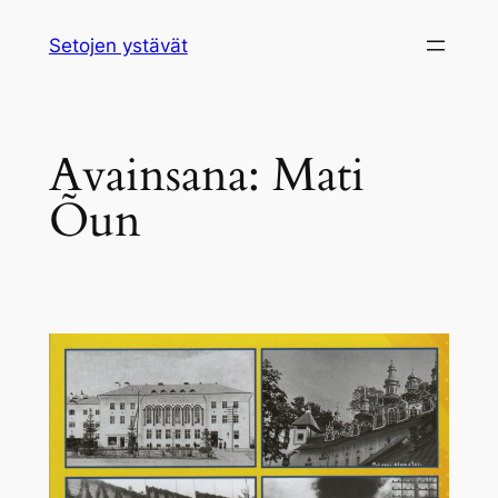
Siirry
Setojen ystävät
sisältöön
Avainsana:
Mati
Õun