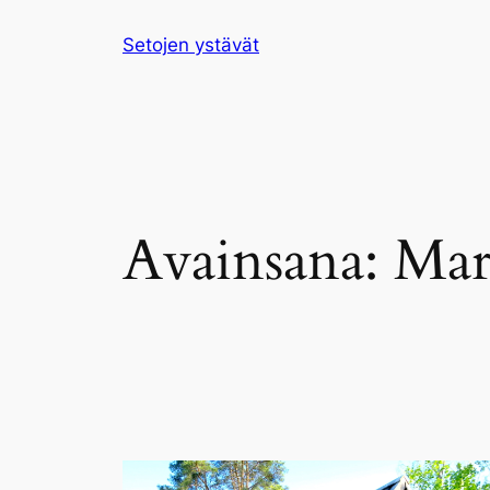
Siirry
Setojen ystävät
sisältöön
Avainsana:
Mar