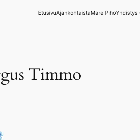
Etusivu
Ajankohtaista
Mare Piho
Yhdistys
gus Timmo