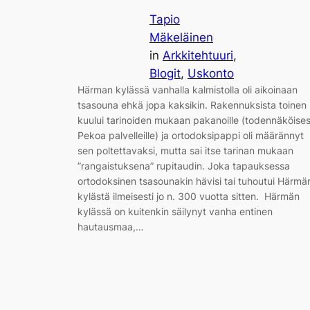
Tapio
Mäkeläinen
in
Arkkitehtuuri
, 
Blogit
, 
Uskonto
Härman kylässä vanhalla kalmistolla oli aikoinaan
tsasouna ehkä jopa kaksikin. Rakennuksista toinen
kuului tarinoiden mukaan pakanoille (todennäköises
Pekoa palvelleille) ja ortodoksipappi oli määrännyt
sen poltettavaksi, mutta sai itse tarinan mukaan
”rangaistuksena” rupitaudin. Joka tapauksessa
ortodoksinen tsasounakin hävisi tai tuhoutui Härmä
kylästä ilmeisesti jo n. 300 vuotta sitten. Härmän
kylässä on kuitenkin säilynyt vanha entinen
hautausmaa,…