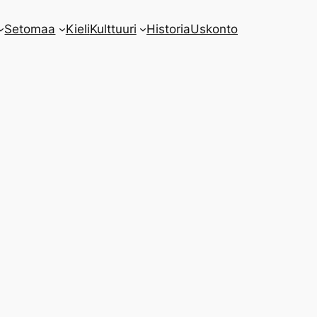
Setomaa
Kieli
Kulttuuri
Historia
Uskonto