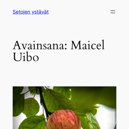
Siirry
Setojen ystävät
sisältöön
Avainsana:
Maicel
Uibo