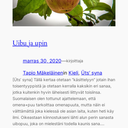
Uibu ja upin
marras 30, 2020
—
kirjoittaja
Tapio Mäkeläinen
in
Kieli
, 
Üts’ syna
[Üts’ syna] Tällä kertaa otetaan ”käsittelyyn” jotain ihan
toisentyyppistä ja otetaan kerralla kaksikin eri sanaa,
jotka kuitenkin hyvin läheisesti liittyvät toisiinsa.
Suomalaisen olen tottunut ajattelemaan, että
omena+puu tarkoittaa omenapuuta, mutta näin ei
välttämättä joka kielessä ole asian laita, kuten heti käy
ilmi. Oikeastaan kiinnostukseni lähti alun perin sanasta
uibopuu, joka on mielestäni todella kaunis sana.…