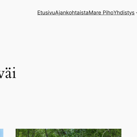
Etusivu
Ajankohtaista
Mare Piho
Yhdistys
väi