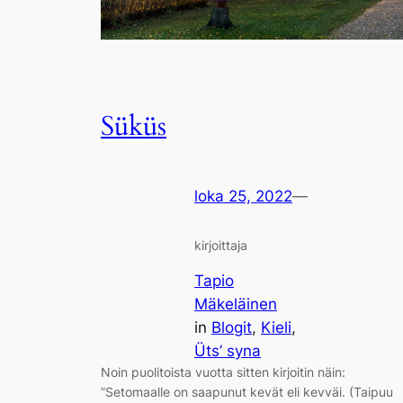
Süküs
loka 25, 2022
—
kirjoittaja
Tapio
Mäkeläinen
in
Blogit
, 
Kieli
, 
Üts’ syna
Noin puolitoista vuotta sitten kirjoitin näin:
”Setomaalle on saapunut kevät eli kevväi. (Taipuu