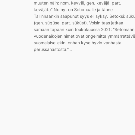
muuten näin: nom. kevväi, gen. keväjä, part.
keväjät.)” No nyt on Setomaalle ja tänne
Tallinnaankin saapunut syys eli syksy. Setoksi: sük
(gen. sügüse, part. süküst). Voisin taas jatkaa
samaan tapaan kuin toukokuussa 2021: ”Setomaan
vuodenaikojen nimet ovat ongelmitta ymmärrettävi
suomalaisellekin, onhan kyse hyvin vanhasta
perussanastosta.”…