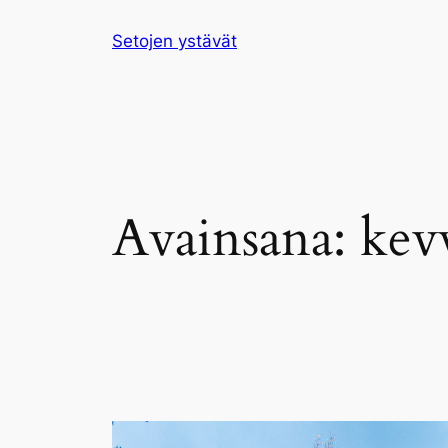
Siirry
Setojen ystävät
sisältöön
Avainsana:
kev