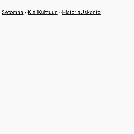
Setomaa
Kieli
Kulttuuri
Historia
Uskonto