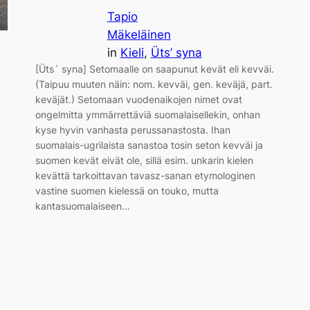
Tapio
Mäkeläinen
in
Kieli
, 
Üts’ syna
[Üts´ syna] Setomaalle on saapunut kevät eli kevväi.
(Taipuu muuten näin: nom. kevväi, gen. keväjä, part.
keväjät.) Setomaan vuodenaikojen nimet ovat
ongelmitta ymmärrettäviä suomalaisellekin, onhan
kyse hyvin vanhasta perussanastosta. Ihan
suomalais-ugrilaista sanastoa tosin seton kevväi ja
suomen kevät eivät ole, sillä esim. unkarin kielen
kevättä tarkoittavan tavasz-sanan etymologinen
vastine suomen kielessä on touko, mutta
kantasuomalaiseen…