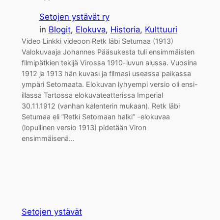
Setojen ystävät ry
in
Blogit
, 
Elokuva
, 
Historia
, 
Kulttuuri
Video Linkki videoon Retk läbi Setumaa (1913)
Valokuvaaja Johannes Pääsukesta tuli ensimmäisten
filmipätkien tekijä Virossa 1910-luvun alussa. Vuosina
1912 ja 1913 hän kuvasi ja filmasi useassa paikassa
ympäri Setomaata. Elokuvan lyhyempi versio oli ensi-
illassa Tartossa elokuvateatterissa Imperial
30.11.1912 (vanhan kalenterin mukaan). Retk läbi
Setumaa eli ”Retki Setomaan halki” -elokuvaa
(lopullinen versio 1913) pidetään Viron
ensimmäisenä…
Setojen ystävät