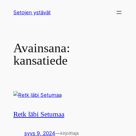
Siirry
Setojen ystävät
sisältöön
Avainsana:
kansatiede
Retk läbi Setumaa
syys 9, 2024
—
kirjoittaja