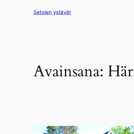
Siirry
Setojen ystävät
sisältöön
Avainsana:
Här