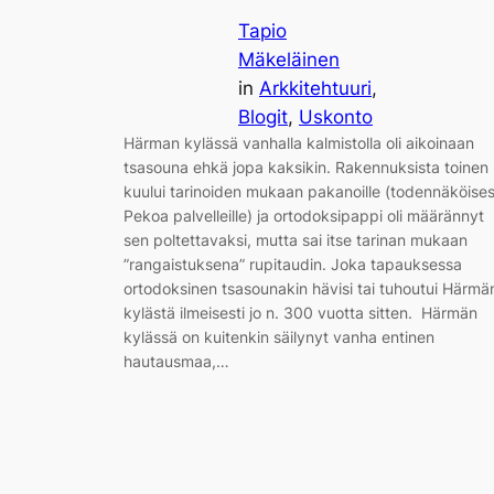
Tapio
Mäkeläinen
in
Arkkitehtuuri
, 
Blogit
, 
Uskonto
Härman kylässä vanhalla kalmistolla oli aikoinaan
tsasouna ehkä jopa kaksikin. Rakennuksista toinen
kuului tarinoiden mukaan pakanoille (todennäköises
Pekoa palvelleille) ja ortodoksipappi oli määrännyt
sen poltettavaksi, mutta sai itse tarinan mukaan
”rangaistuksena” rupitaudin. Joka tapauksessa
ortodoksinen tsasounakin hävisi tai tuhoutui Härmä
kylästä ilmeisesti jo n. 300 vuotta sitten. Härmän
kylässä on kuitenkin säilynyt vanha entinen
hautausmaa,…