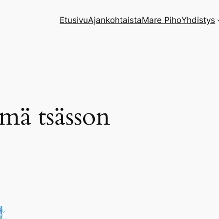
Etusivu
Ajankohtaista
Mare Piho
Yhdistys
mä tsässon