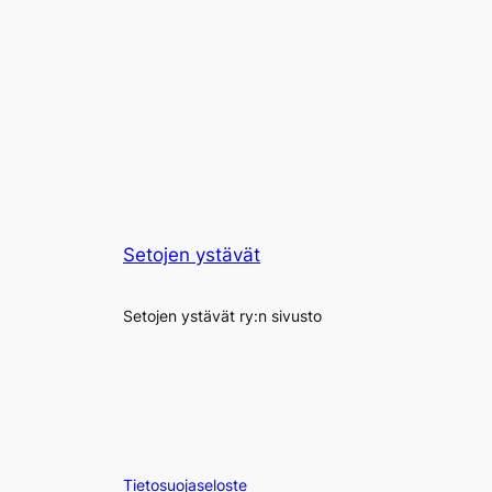
Setojen ystävät
Setojen ystävät ry:n sivusto
Tietosuojaseloste