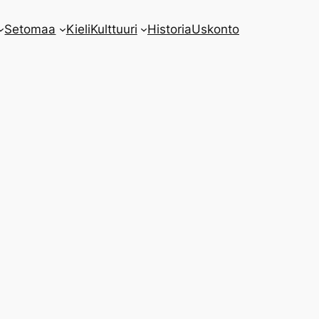
Setomaa
Kieli
Kulttuuri
Historia
Uskonto