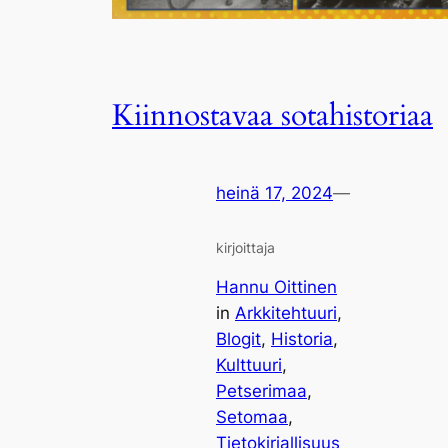
Kiinnostavaa sotahistoriaa
heinä 17, 2024
—
kirjoittaja
Hannu Oittinen
in
Arkkitehtuuri
, 
Blogit
, 
Historia
, 
Kulttuuri
, 
Petserimaa
, 
Setomaa
, 
Tietokirjallisuus