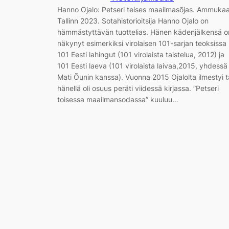
Hanno Ojalo: Petseri teises maailmasõjas. Ammukaa
Tallinn 2023. Sotahistorioitsija Hanno Ojalo on
hämmästyttävän tuottelias. Hänen kädenjälkensä o
näkynyt esimerkiksi virolaisen 101-sarjan teoksissa
101 Eesti lahingut (101 virolaista taistelua, 2012) ja
101 Eesti laeva (101 virolaista laivaa,2015, yhdessä
Mati Õunin kanssa). Vuonna 2015 Ojalolta ilmestyi t
hänellä oli osuus peräti viidessä kirjassa. ”Petseri
toisessa maailmansodassa” kuuluu…