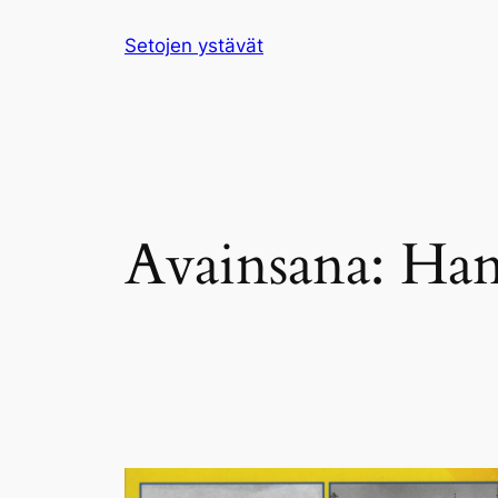
Siirry
Setojen ystävät
sisältöön
Avainsana:
Han