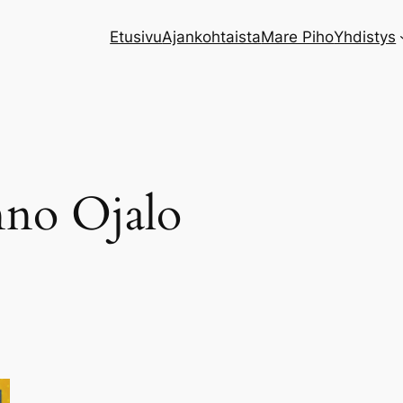
Etusivu
Ajankohtaista
Mare Piho
Yhdistys
no Ojalo