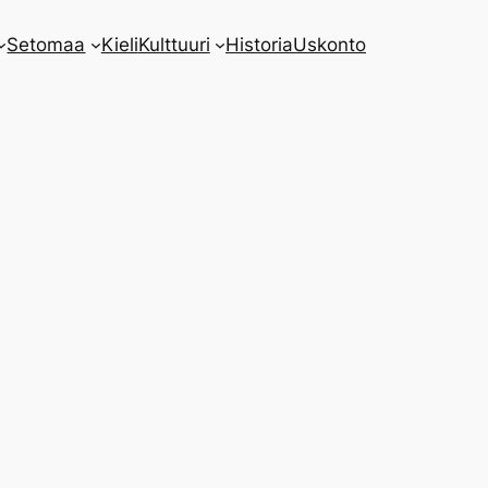
Setomaa
Kieli
Kulttuuri
Historia
Uskonto