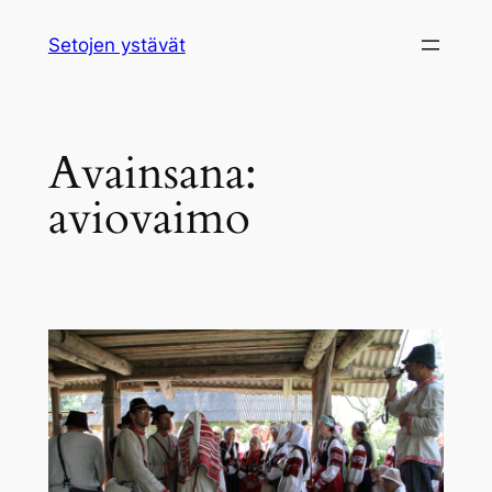
Siirry
Setojen ystävät
sisältöön
Avainsana:
aviovaimo