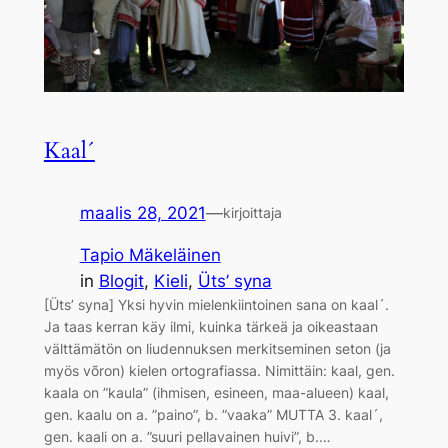
Kaal´
maalis 28, 2021
—
kirjoittaja
Tapio Mäkeläinen
in
Blogit
, 
Kieli
, 
Üts’ syna
[Üts’ syna] Yksi hyvin mielenkiintoinen sana on kaal´.
Ja taas kerran käy ilmi, kuinka tärkeä ja oikeastaan
välttämätön on liudennuksen merkitseminen seton (ja
myös võron) kielen ortografiassa. Nimittäin: kaal, gen.
kaala on ”kaula” (ihmisen, esineen, maa-alueen) kaal,
gen. kaalu on a. ”paino”, b. ”vaaka” MUTTA 3. kaal´,
gen. kaali on a. ”suuri pellavainen huivi”, b.…