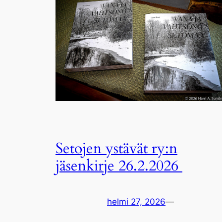
Setojen ystävät ry:n
jäsenkirje 26.2.2026
helmi 27, 2026
—