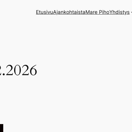
Etusivu
Ajankohtaista
Mare Piho
Yhdistys
2.2026