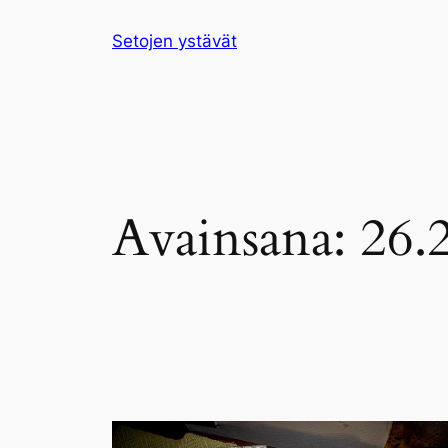
Siirry
Setojen ystävät
sisältöön
Avainsana:
26.