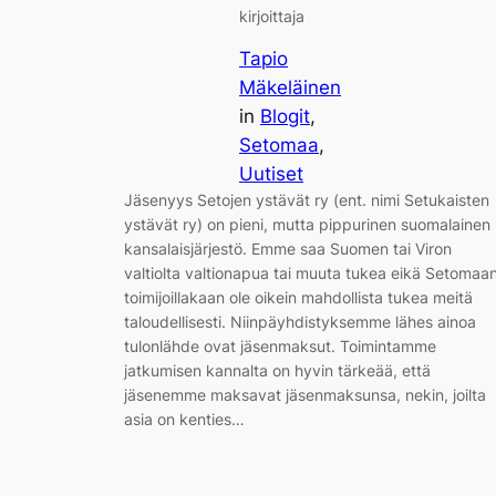
kirjoittaja
Tapio
Mäkeläinen
in
Blogit
, 
Setomaa
, 
Uutiset
Jäsenyys Setojen ystävät ry (ent. nimi Setukaisten
ystävät ry) on pieni, mutta pippurinen suomalainen
kansalaisjärjestö. Emme saa Suomen tai Viron
valtiolta valtionapua tai muuta tukea eikä Setomaa
toimijoillakaan ole oikein mahdollista tukea meitä
taloudellisesti. Niinpäyhdistyksemme lähes ainoa
tulonlähde ovat jäsenmaksut. Toimintamme
jatkumisen kannalta on hyvin tärkeää, että
jäsenemme maksavat jäsenmaksunsa, nekin, joilta
asia on kenties…