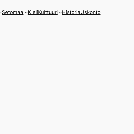
Setomaa
Kieli
Kulttuuri
Historia
Uskonto