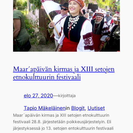
Maar´apäivän kirmas ja XIII setojen
etnokulttuurin festivaali
elo 27, 2020
—
kirjoittaja
Tapio Mäkeläinen
in
Blogit
, 
Uutiset
Maar´apäivän kirmas ja XIII setojen etnokulttuurin
festivaali 28.8. järjestetään poikkeusjärjestelyin. Eli
järjestyksessä jo 13. setojen entokulttuurin festivaali