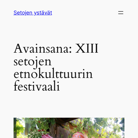
Siirry
Setojen ystävät
sisältöön
Avainsana:
XIII
setojen
etnokulttuurin
festivaali