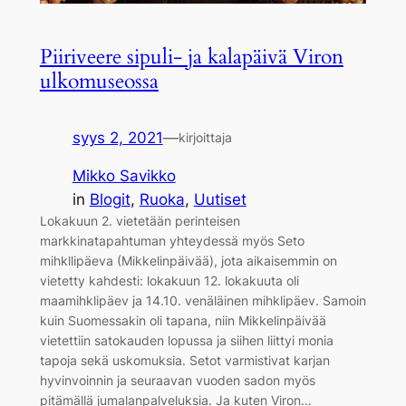
Piiriveere sipuli- ja kalapäivä Viron
ulkomuseossa
syys 2, 2021
—
kirjoittaja
Mikko Savikko
in
Blogit
, 
Ruoka
, 
Uutiset
Lokakuun 2. vietetään perinteisen
markkinatapahtuman yhteydessä myös Seto
mihkllipäeva (Mikkelinpäivää), jota aikaisemmin on
vietetty kahdesti: lokakuun 12. lokakuuta oli
maamihklipäev ja 14.10. venäläinen mihklipäev. Samoin
kuin Suomessakin oli tapana, niin Mikkelinpäivää
vietettiin satokauden lopussa ja siihen liittyi monia
tapoja sekä uskomuksia. Setot varmistivat karjan
hyvinvoinnin ja seuraavan vuoden sadon myös
pitämällä jumalanpalveluksia. Ja kuten Viron…