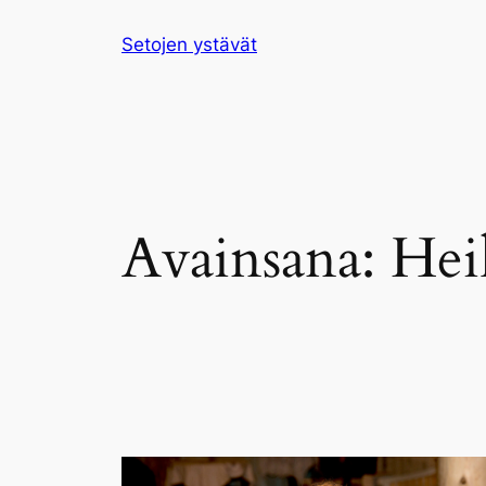
Siirry
Setojen ystävät
sisältöön
Avainsana:
Hei