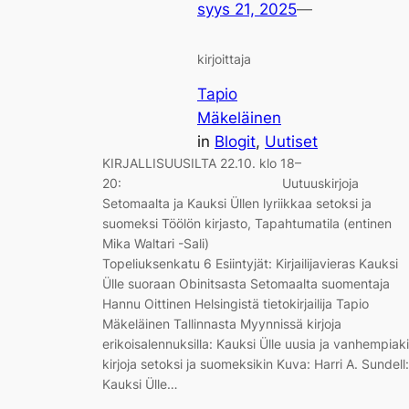
syys 21, 2025
—
kirjoittaja
Tapio
Mäkeläinen
in
Blogit
, 
Uutiset
KIRJALLISUUSILTA 22.10. klo 18–
20: Uutuuskirjoja
Setomaalta ja Kauksi Üllen lyriikkaa setoksi ja
suomeksi Töölön kirjasto, Tapahtumatila (entinen
Mika Waltari -Sali)
Topeliuksenkatu 6 Esiintyjät: Kirjailijavieras Kauksi
Ülle suoraan Obinitsasta Setomaalta suomentaja
Hannu Oittinen Helsingistä tietokirjailija Tapio
Mäkeläinen Tallinnasta Myynnissä kirjoja
erikoisalennuksilla: Kauksi Ülle uusia ja vanhempiak
kirjoja setoksi ja suomeksikin Kuva: Harri A. Sundell:
Kauksi Ülle…