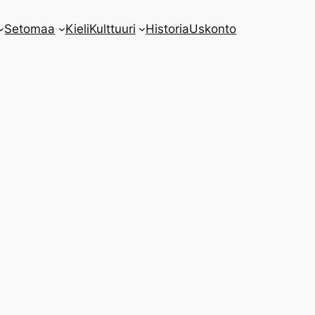
Setomaa
Kieli
Kulttuuri
Historia
Uskonto