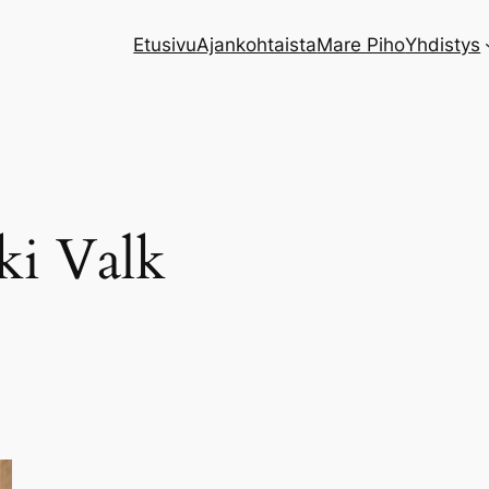
Etusivu
Ajankohtaista
Mare Piho
Yhdistys
ki Valk