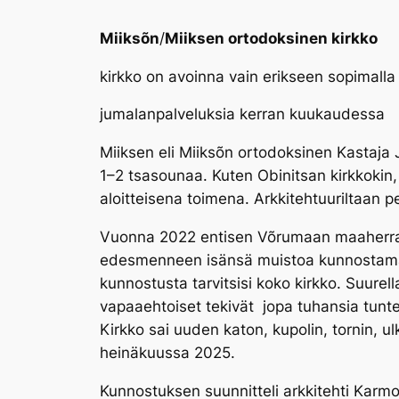
Miiksõn
/
Miiksen ortodoksinen kirkko
kirkko on avoinna vain erikseen sopimalla
jumalanpalveluksia kerran kuukaudessa
Miiksen eli Miiksõn ortodoksinen Kastaja 
1–2 tsasounaa. Kuten Obinitsan kirkkokin
aloitteisena toimena. Arkkitehtuuriltaan pe
Vuonna 2022 entisen Võrumaan maaherran, 
edesmenneen isänsä muistoa kunnostamalla 
kunnostusta tarvitsisi koko kirkko. Suure
vapaaehtoiset tekivät jopa tuhansia tunte
Kirkko sai uuden katon, kupolin, tornin, u
heinäkuussa 2025.
Kunnostuksen suunnitteli arkkitehti Karmo