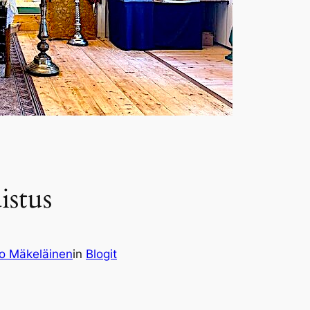
istus
o Mäkeläinen
in
Blogit