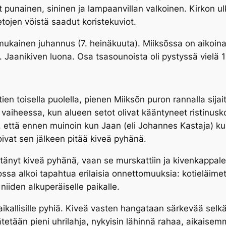
set punainen, sininen ja lampaanvillan valkoinen. Kirkon ul
setojen vöistä saadut koristekuviot.
 mukainen juhannus (7. heinäkuuta). Miiksõssa on aikoin
s. Jaanikiven luona. Osa tsasounoista oli pystyssä vielä 
en toisella puolella, pienen Miiksõn puron rannalla sija
 vaiheessa, kun alueen setot olivat kääntyneet ristinuskoo
että ennen muinoin kun Jaan (eli Johannes Kastaja) kulk
koivat sen jälkeen pitää kiveä pyhänä.
itänyt kiveä pyhänä, vaan se murskattiin ja kivenkappal
ssa alkoi tapahtua erilaisia onnettomuuksia: kotieläimet 
 niiden alkuperäiselle paikalle.
ikallisille pyhiä. Kiveä vasten hangataan särkevää selkä
jätetään pieni uhrilahja, nykyisin lähinnä rahaa, aikais