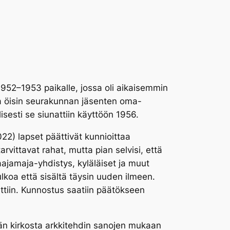
1952–1953 paikalle, jossa oli aikaisemmin
aa öisin seurakunnan jäsenten oma-
lisesti se siunattiin käyttöön 1956.
2) lapset päättivät kunnioittaa
vittavat rahat, mutta pian selvisi, että
aajamaja-yhdistys, kyläläiset ja muut
lkoa että sisältä täysin uuden ilmeen.
ettiin. Kunnostus saatiin päätökseen
ään kirkosta arkkitehdin sanojen mukaan