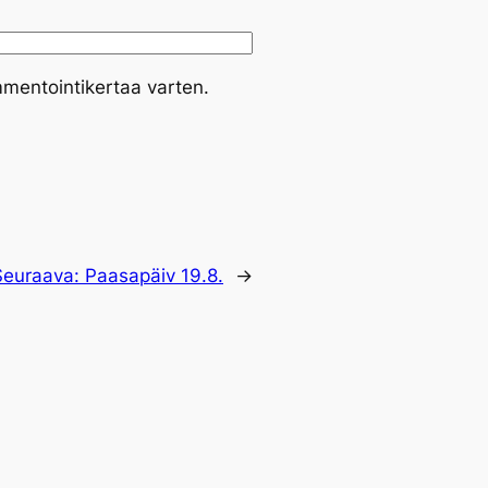
mmentointikertaa varten.
Seuraava:
Paasapäiv 19.8.
→