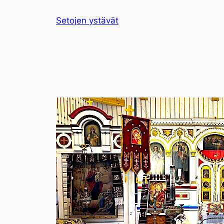
Siirry
Setojen ystävät
sisältöön