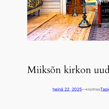
Miiksõn kirkon uud
heinä 22, 2025
—
Tapi
kirjoittaja