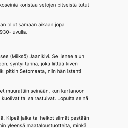
koseiniä koristaa setojen pitseistä tutut
aan ollut samaan aikaan jopa
1930-luvulla.
itsee
(Miiksõ) Jaanikivi
. Se lienee alun
n, syntyi tarina, joka liittää kiven
i pitkin Setomaata, niin hän istahti
eet muurattiin seinään, kun kartanoon
kuolivat tai sairastuivat. Lopulta seinä
ä. Kipeä jalka tai heikot silmät pestään
emmin yleensä maataloustuotteita, minkä