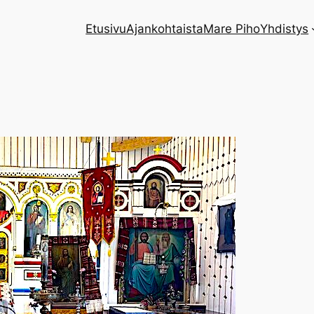
Etusivu
Ajankohtaista
Mare Piho
Yhdistys