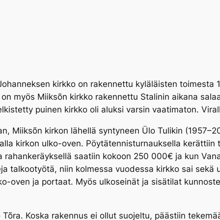
Johanneksen kirkko on rakennettu kyläläisten toimesta 
, on myös Miiksõn kirkko rakennettu Stalinin aikana sal
lkistetty puinen kirkko oli aluksi varsin vaatimaton. Viral
Miiksõn kirkon lähellä syntyneen Ülo Tulikin (1957–202
kirkon ulko-oven. Pöytätennisturnauksella kerättiin tar
lla rahankeräyksellä saatiin kokoon 250 000€ ja kun Van
ja talkootyötä, niin kolmessa vuodessa kirkko sai sekä u
lko-oven ja portaat. Myös ulkoseinät ja sisätilat kunnost
 Tõra. Koska rakennus ei ollut suojeltu, päästiin tekem