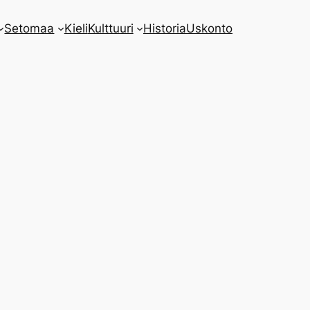
Setomaa
Kieli
Kulttuuri
Historia
Uskonto