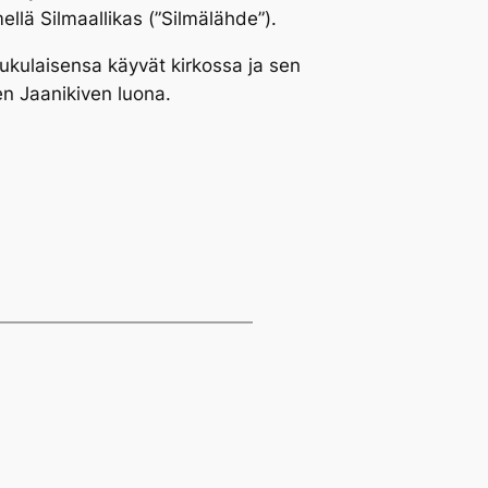
mellä
Silmaallikas
(”Silmälähde”).
n sukulaisensa käyvät kirkossa ja sen
en Jaanikiven luona.