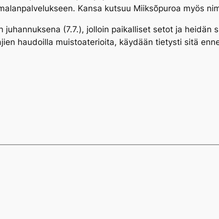
umalanpalvelukseen. Kansa kutsuu Miiksõpuroa myös ni
en juhannuksena (7.7.), jolloin paikalliset setot ja heidä
ien haudoilla muistoaterioita, käydään tietysti sitä enn