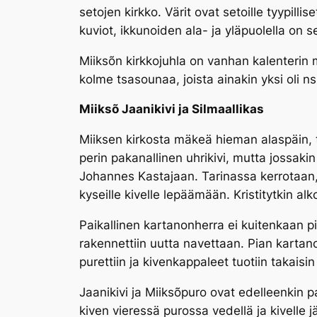
setojen kirkko. Värit ovat setoille tyypilli
kuviot, ikkunoiden ala- ja yläpuolella on 
Miiksõn kirkkojuhla on vanhan kalenterin
kolme tsasounaa, joista ainakin yksi oli n
Miiksõ Jaanikivi ja Silmaallikas
Miiksen kirkosta mäkeä hieman alaspäin, ti
perin pakanallinen uhrikivi, mutta jossakin
Johannes Kastajaan. Tarinassa kerrotaan, 
kyseille kivelle lepäämään. Kristitytkin al
Paikallinen kartanonherra ei kuitenkaan p
rakennettiin uutta navettaan. Pian kartano
purettiin ja kivenkappaleet tuotiin takaisin
Jaanikivi
ja Miiksõpuro ovat edelleenkin pa
kiven vieressä purossa vedellä ja kivelle 