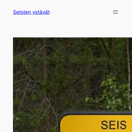
Siirry
Setojen ystävät
sisältöön