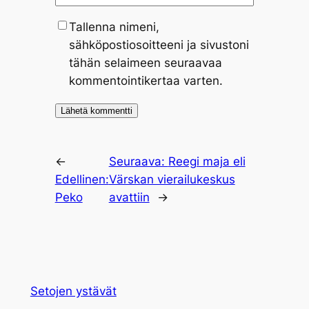
Tallenna nimeni,
sähköpostiosoitteeni ja sivustoni
tähän selaimeen seuraavaa
kommentointikertaa varten.
←
Seuraava:
Reegi maja eli
Edellinen:
Värskan vierailukeskus
Peko
avattiin
→
Setojen ystävät