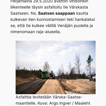
Perjantaina 29.5.2020 avattiin vihdoinkin
liikenteelle täysin asfaltoitu tie Värskasta
Saatseen. Ns.
Saatsen saappaan
kautta
kulkevan tien kunnostamisen teki hankalaksi
se, että tie kulkee välillä Venäjän puolella ja
nimenomaan raja-alueella.
Asfalttia levitetään Värska-Saatse-
maantielle. Kuva: Argo Ingver / Maaleht