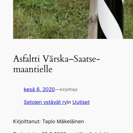
Asfaltti Värska–Saatse-
maantielle
kesä 6, 2020
—
kirjoittaja
Setojen ystävät ry
in
Uutiset
Kirjoittanut: Tapio Mäkeläinen