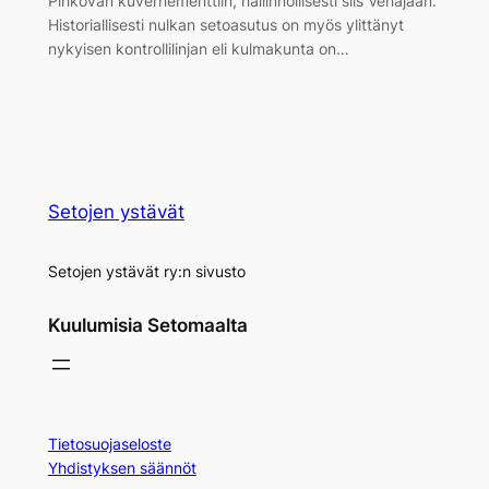
Pihkovan kuvernementtiin, hallinnollisesti siis Venäjään.
Historiallisesti nulkan setoasutus on myös ylittänyt
nykyisen kontrollilinjan eli kulmakunta on…
Setojen ystävät
Setojen ystävät ry:n sivusto
Kuulumisia Setomaalta
Tietosuojaseloste
Yhdistyksen säännöt