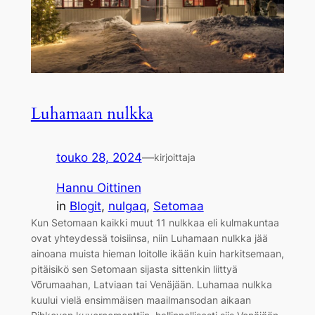
Luhamaan nulkka
touko 28, 2024
—
kirjoittaja
Hannu Oittinen
in
Blogit
, 
nulgaq
, 
Setomaa
Kun Setomaan kaikki muut 11 nulkkaa eli kulmakuntaa
ovat yhteydessä toisiinsa, niin Luhamaan nulkka jää
ainoana muista hieman loitolle ikään kuin harkitsemaan,
pitäisikö sen Setomaan sijasta sittenkin liittyä
Võrumaahan, Latviaan tai Venäjään. Luhamaa nulkka
kuului vielä ensimmäisen maailmansodan aikaan