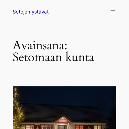
Siirry
Setojen ystävät
sisältöön
Avainsana:
Setomaan kunta