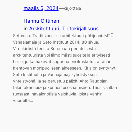
maalis 5, 2024
—
kirjoittaja
Hannu Oittinen
in
Arkkitehtuuri
, 
Tietokirjallisuus
Setomaa. Traditsioonilise arhitektuuri põhijooni. MTÜ
Vanaajamaja ja Seto Instituut 2014. 80 sivua.
Vironkielistä teosta Setomaan perinteisestä
arkkitehtuurista voi lämpimästi suositella erityisesti
heille, jotka hakevat suppeaa ensikosketusta tähän
kiehtovan monipuoliseen aiheeseen. Kirja on syntynyt
Seto Instituutin ja Vanaajamaja-yhdistyksen
yhteistyönä, ja se perustuu paljolti Ahto Raudojan
talonrakennus- ja kunnostusosaamiseen. Teos sisältää
runsaasti havainnollisia valokuvia, joista vanhin
vuodelta…