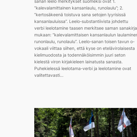
sanan leelo merkitykset suomeksi ovat 1.
”kalevalamittainen kansanlaulu, runolaulu”; 2.
”kertosäkeenä toistuva sana setojen lyyrisissä
kansanlauluissa”. Leelo-substantiivista johdettu
verbi leelotamine taasen merkitsee saman sanakirj
mukaan: ”kalevalamittaisen kansanlaulun laulamine
runonlaulu, runolaulu”. Leelo-sanan toisen tavun o-
vokaali viittaa siihen, että kyse on etelävirolaisesta
kielimuodosta ja todennäköisimmin juuri seton
kielestä viron kirjakieleen lainatusta sanasta.
Puhekielessä leelotama-verbi ja leelotamine ovat
valitettavasti…