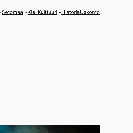
Setomaa
Kieli
Kulttuuri
Historia
Uskonto