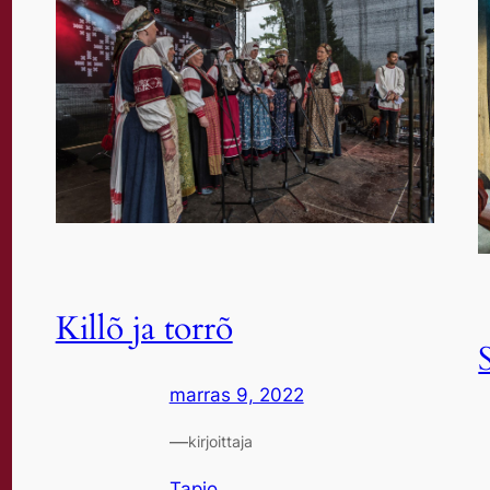
Killõ ja torrõ
marras 9, 2022
—
kirjoittaja
Tapio