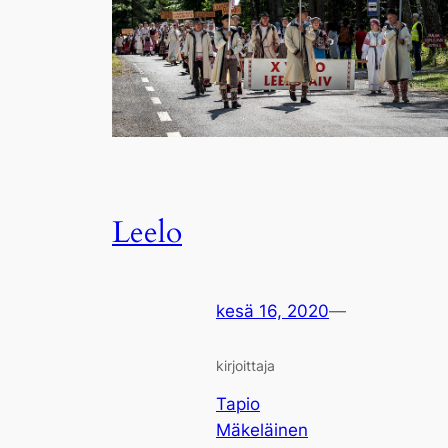
Leelo
kesä 16, 2020
—
kirjoittaja
Tapio
Mäkeläinen