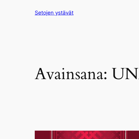
Siirry
Setojen ystävät
sisältöön
Avainsana:
UN