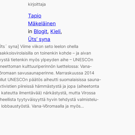
kirjoittaja
Tapio
Mäkeläinen
in
Blogit
, 
Kieli
, 
Üts’ syna
Üts´ syna] Viime viikon seto leelon ohella
aakkoisvirolaisilla on toinenkin kohde – ja aivan
yystä tietenkin myös ylpeyden aihe – UNESCOn
ineettoman kulttuuriperinnön luettelossa: Vana-
õromaan savusaunaperinne. Marraskuussa 2014
ullut UNESCOn päätös aiheutti suomalaisissa sauna-
ktivistien piireissä hämmästystä ja jopa (aiheetonta
a kateutta ilmentävää) närkästystä, mutta Virossa
iheellista tyytyväisyyttä hyvin tehdystä valmistelu-
a lobbaustyöstä. Vana-Võromaalla ja myös…