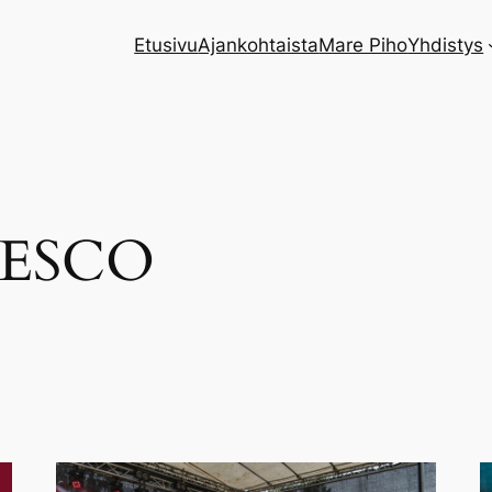
Etusivu
Ajankohtaista
Mare Piho
Yhdistys
ESCO