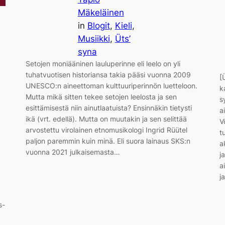
Mäkeläinen
in
Blogit
, 
Kieli
, 
Musiikki
, 
Üts’
syna
Setojen moniääninen lauluperinne eli leelo on yli
tuhatvuotisen historiansa takia pääsi vuonna 2009
[
UNESCO:n aineettoman kulttuuriperinnön luetteloon.
k
Mutta mikä sitten tekee setojen leelosta ja sen
s
esittämisestä niin ainutlaatuista? Ensinnäkin tietysti
a
ikä (vrt. edellä). Mutta on muutakin ja sen selittää
V
arvostettu virolainen etnomusikologi Ingrid Rüütel
t
paljon paremmin kuin minä. Eli suora lainaus SKS:n
a
vuonna 2021 julkaisemasta…
j
a
j
s-