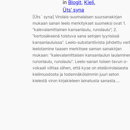
in
Blogit
, 
Kieli
, 
Üts’ syna
[Üts´ syna] Virolais-suomalaisen suursanakirjan
mukaan sanan leelo merkitykset suomeksi ovat 1.
”kalevalamittainen kansanlaulu, runolaulu”; 2.
”kertosäkeenä toistuva sana setojen lyyrisissä
kansanlauluissa”. Leelo-substantiivista johdettu ver
leelotamine taasen merkitsee saman sanakirjan
mukaan: ”kalevalamittaisen kansanlaulun laulamine
runonlaulu, runolaulu”. Leelo-sanan toisen tavun o-
vokaali viittaa siihen, että kyse on etelävirolaisesta
kielimuodosta ja todennäköisimmin juuri seton
kielestä viron kirjakieleen lainatusta sanasta.…