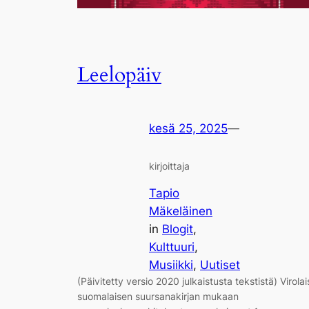
Leelopäiv
kesä 25, 2025
—
kirjoittaja
Tapio
Mäkeläinen
in
Blogit
, 
Kulttuuri
, 
Musiikki
, 
Uutiset
(Päivitetty versio 2020 julkaistusta tekstistä) Virolai
suomalaisen suursanakirjan mukaan