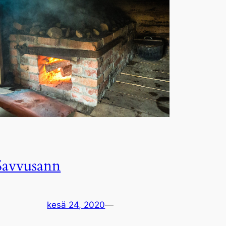
Savvusann
kesä 24, 2020
—