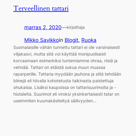
Terveellinen tattari
marras 2, 2020
—
kirjoittaja
Mikko Savikko
in
Blogit
, 
Ruoka
Suomalaisille vähän tunnettu tattari ei ole varsinaisesti
viljakasvi, mutta sitä voi käyttää monipuolisesti
korvaamaan esimerkiksi tuntemiamme ohraa, riisiä ja
vehnää. Tattari on etäistä sukua muun muassa
raparperille. Tattaria myydään jauhona ja siitä tehdään
blinejä eli hiivalla kohotetusta taikinasta paistettuja
ohukaisia. Lisäksi kaupoissa on tattarisuurimoita ja -
hiutaleita. Suurimot eli viroksi yksinkertaisesti tatar on
useimmiten kuumakäsiteltyä säilivyyden…