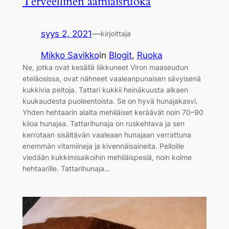
Terveellinen aamiaisruoka
syys 2, 2021
—
kirjoittaja
Mikko Savikko
in
Blogit
, 
Ruoka
Ne, jotka ovat kesällä liikkuneet Viron maaseudun
eteläosissa, ovat nähneet vaaleanpunaisen sävyisenä
kukkivia peltoja. Tattari kukkii heinäkuusta alkaen
kuukaudesta puoleentoista. Se on hyvä hunajakasvi.
Yhden hehtaarin alalta mehiläiset keräävät noin 70–90
kiloa hunajaa. Tattarihunaja on ruskehtava ja sen
kerrotaan sisältävän vaaleaan hunajaan verrattuna
enemmän vitamiineja ja kivennäisaineita. Pelloille
viedään kukkimisaikoihin mehiläispesiä, noin kolme
hehtaarille. Tattarihunaja…