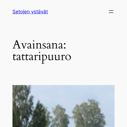
Siirry
Setojen ystävät
sisältöön
Avainsana:
tattaripuuro