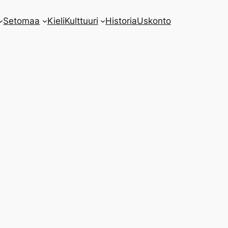
Setomaa
Kieli
Kulttuuri
Historia
Uskonto