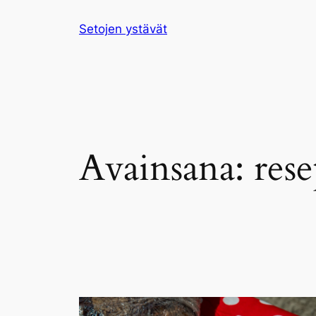
Siirry
Setojen ystävät
sisältöön
Avainsana:
rese