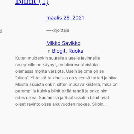
Blinit (1)
maalis 26, 2021
—
kirjoittaja
oi
Mikko Savikko
in
Blogit
, 
Ruoka
Kuten muidenkin suurelle alueelle levinneille
resepteille on käynyt, on bliniresepteistäkin
olemassa monta versiota. Usein se oma on se
”oikea”. Yhteistä taikinoissa on yleensä tattari ja hiiva.
Muista asioista onkin sitten mukava kiistellä, mikä on
parempi ja kuinka blinit pitää tehdä ja onko nimi
edes oikea. Suomessa ja Ruotsissakin blinit ovat
olleet ravintoloissa alkuvuoden ruokaa. Silloin…