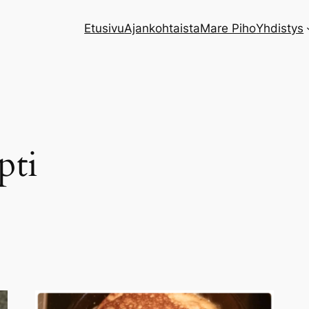
Etusivu
Ajankohtaista
Mare Piho
Yhdistys
pti