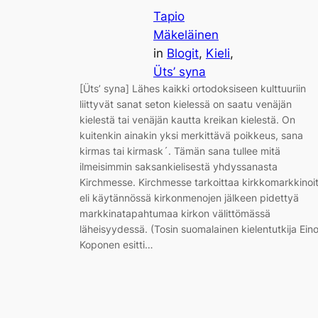
Tapio
Mäkeläinen
in
Blogit
, 
Kieli
, 
Üts’ syna
[Üts’ syna] Lähes kaikki ortodoksiseen kulttuuriin
liittyvät sanat seton kielessä on saatu venäjän
kielestä tai venäjän kautta kreikan kielestä. On
kuitenkin ainakin yksi merkittävä poikkeus, sana
kirmas tai kirmask´. Tämän sana tullee mitä
ilmeisimmin saksankielisestä yhdyssanasta
Kirchmesse. Kirchmesse tarkoittaa kirkkomarkkinoi
eli käytännössä kirkonmenojen jälkeen pidettyä
markkinatapahtumaa kirkon välittömässä
läheisyydessä. (Tosin suomalainen kielentutkija Ein
Koponen esitti…