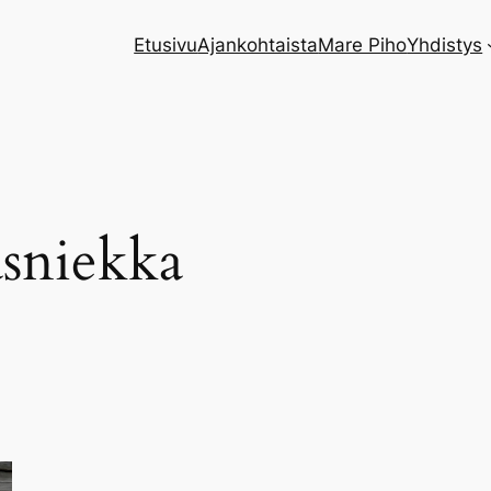
Etusivu
Ajankohtaista
Mare Piho
Yhdistys
asniekka