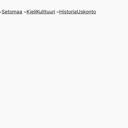
Setomaa
Kieli
Kulttuuri
Historia
Uskonto