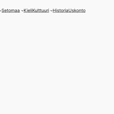
Setomaa
Kieli
Kulttuuri
Historia
Uskonto