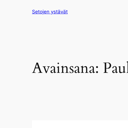
Siirry
Setojen ystävät
sisältöön
Avainsana:
Pau