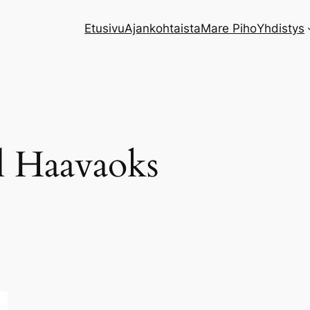
Etusivu
Ajankohtaista
Mare Piho
Yhdistys
l Haavaoks