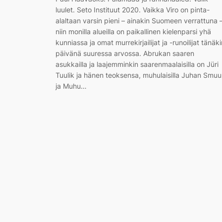
luulet. Seto Instituut 2020. Vaikka Viro on pinta-
alaltaan varsin pieni – ainakin Suomeen verrattuna 
niin monilla alueilla on paikallinen kielenparsi yhä
kunniassa ja omat murrekirjailijat ja -runoilijat tänäki
päivänä suuressa arvossa. Abrukan saaren
asukkailla ja laajemminkin saarenmaalaisilla on Jüri
Tuulik ja hänen teoksensa, muhulaisilla Juhan Smuu
ja Muhu…