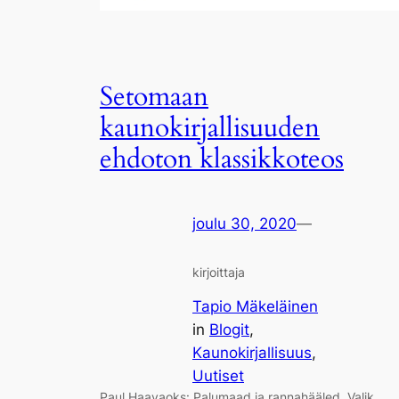
Setomaan
kaunokirjallisuuden
ehdoton klassikkoteos
joulu 30, 2020
—
kirjoittaja
Tapio Mäkeläinen
in
Blogit
, 
Kaunokirjallisuus
, 
Uutiset
Paul Haavaoks: Palumaad ja rannahääled. Valik