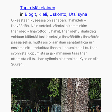
Tapio Mäkeläinen
in
Blogit
, 
Kieli
, 
Uskonto
, 
Üts’ syna
Oikeastaan kyseessä on sanapari: lihahiideh –
lihavõõdõh. Näin setoksi, võroksi pikemminkin:
lihahiideq – lihavõttõq. Lihahiit, lihahiideh / lihahiideq
voidaan kääntää laskiaiseksi ja lihavõõdõh / lihavõttõq
pääsiäiseksi, mutta jos ollaan ihan sanatarkkoja niin
ensinmainittu tarkoittaa lihasta luopumista eli ts. lihan
syönnistä luopumista ja jälkimmäinen taas lihan
ottamista eli ts. lihan syönnin aloittamista. Kyse on siis
Suuren…