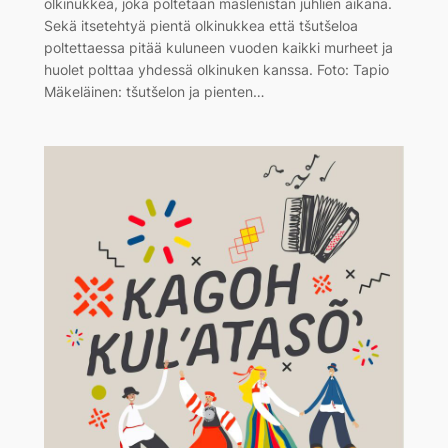
olkinukkea, joka poltetaan maslenistan juhlien aikana.
Sekä itsetehtyä pientä olkinukkea että tšutšeloa
poltettaessa pitää kuluneen vuoden kaikki murheet ja
huolet polttaa yhdessä olkinuken kanssa. Foto: Tapio
Mäkeläinen: tšutšelon ja pienten…