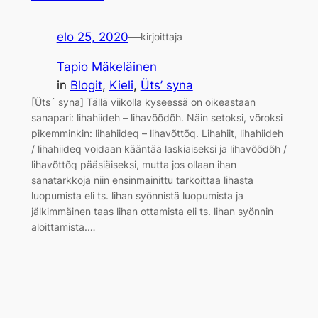
elo 25, 2020
—
kirjoittaja
Tapio Mäkeläinen
in
Blogit
, 
Kieli
, 
Üts’ syna
[Üts´ syna] Tällä viikolla kyseessä on oikeastaan
sanapari: lihahiideh – lihavõõdõh. Näin setoksi, võroksi
pikemminkin: lihahiideq – lihavõttõq. Lihahiit, lihahiideh
/ lihahiideq voidaan kääntää laskiaiseksi ja lihavõõdõh /
lihavõttõq pääsiäiseksi, mutta jos ollaan ihan
sanatarkkoja niin ensinmainittu tarkoittaa lihasta
luopumista eli ts. lihan syönnistä luopumista ja
jälkimmäinen taas lihan ottamista eli ts. lihan syönnin
aloittamista.…