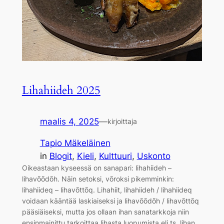
Lihahiideh 2025
maalis 4, 2025
—
kirjoittaja
Tapio Mäkeläinen
in
Blogit
, 
Kieli
, 
Kulttuuri
, 
Uskonto
Oikeastaan kyseessä on sanapari: lihahiideh –
lihavõõdõh. Näin setoksi, võroksi pikemminkin:
lihahiideq – lihavõttõq. Lihahiit, lihahiideh / lihahiideq
voidaan kääntää laskiaiseksi ja lihavõõdõh / lihavõttõq
pääsiäiseksi, mutta jos ollaan ihan sanatarkkoja niin
ensinmainittu tarkoittaa lihasta luopumista eli ts. lihan