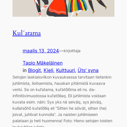
Kul´atama
maalis 13, 2024
—
kirjoittaja
Tapio Mäkeläinen
in
Blogit
, 
Kieli
, 
Kulttuuri
, 
Üts’ syna
Setojen laskiaisviikon kuvauksessa tarvitaan tietenkin
juhlimista, iloitsemista, hauskan pitämistä kuvaava
verbi. Se on kul’atama, kul’atõlõma eli ns. da-
infinitiivimuodossa kul’atõllaq. Eli juhlimista voidaan
kuvata esim. näin: Sys yks nä seiväq, sys jeiväq,
kullatsõhõ kul’atõlliq eli ”Sitten he söivät, sitten (he)
joivat, juhlivat kunnolla”. Ja naisten juhlimiseen
palataan jo heti huomenna! Foto: Hieno setojen toisten
laulujuhlien juliste…