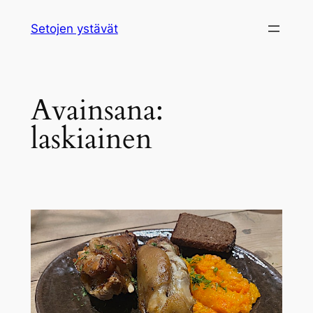
Siirry
Setojen ystävät
sisältöön
Avainsana:
laskiainen