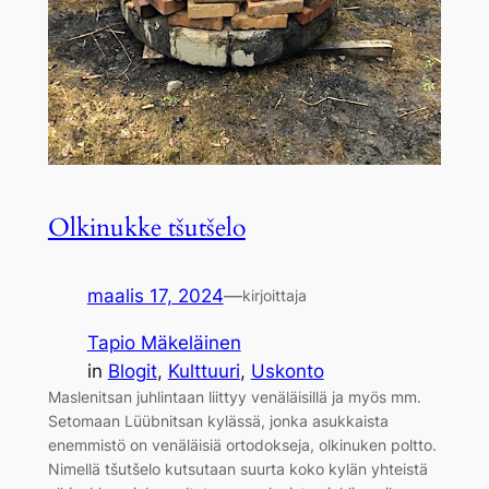
Olkinukke tšutšelo
maalis 17, 2024
—
kirjoittaja
Tapio Mäkeläinen
in
Blogit
, 
Kulttuuri
, 
Uskonto
Maslenitsan juhlintaan liittyy venäläisillä ja myös mm.
Setomaan Lüübnitsan kylässä, jonka asukkaista
enemmistö on venäläisiä ortodokseja, olkinuken poltto.
Nimellä tšutšelo kutsutaan suurta koko kylän yhteistä