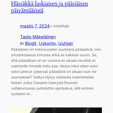
Hässäkkä laskiaisen ja pääsiäisen
päivämääristä
maalis 7, 2024
—
kirjoittaja
Tapio Mäkeläinen
in
Blogit
, 
Uskonto
, 
Uutiset
Pääsiäinen on kirkkovuoden suurimpia juhlapäiviä, mm.
ortodoksisessa kirkossa ehkä se kaikkein suurin. Se,
että pääsiäinen on eri vuosina eri aikaan kevättä on
useimmille ihmisille tuttu asia. Mutta miksi sitten esim.
setot juhlivat (yleensä) pääsiäistä eri aikaan kuin me
suomalaiset? Selitys löytyy erilaisista kalentereista.
Keisari Julius Caesarin käskystä Rooman
valtakunnassa uudistettiin ajanlaskua, sillä entinen
systeemi ei…