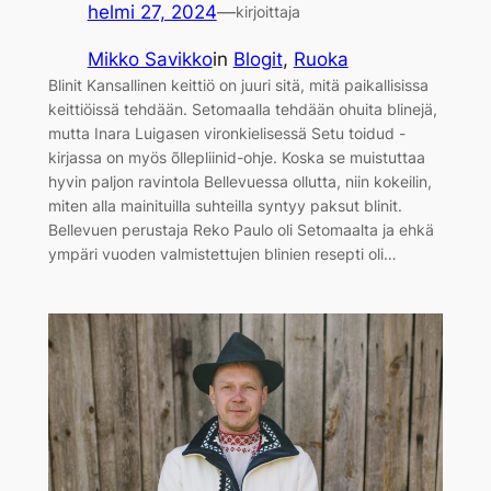
helmi 27, 2024
—
kirjoittaja
Mikko Savikko
in
Blogit
, 
Ruoka
Blinit Kansallinen keittiö on juuri sitä, mitä paikallisissa
keittiöissä tehdään. Setomaalla tehdään ohuita blinejä,
mutta Inara Luigasen vironkielisessä Setu toidud -
kirjassa on myös õllepliinid-ohje. Koska se muistuttaa
hyvin paljon ravintola Bellevuessa ollutta, niin kokeilin,
miten alla mainituilla suhteilla syntyy paksut blinit.
Bellevuen perustaja Reko Paulo oli Setomaalta ja ehkä
ympäri vuoden valmistettujen blinien resepti oli…