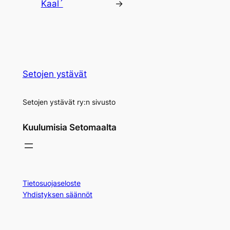
Kaal´
→
Setojen ystävät
Setojen ystävät ry:n sivusto
Kuulumisia Setomaalta
Tietosuojaseloste
Yhdistyksen säännöt