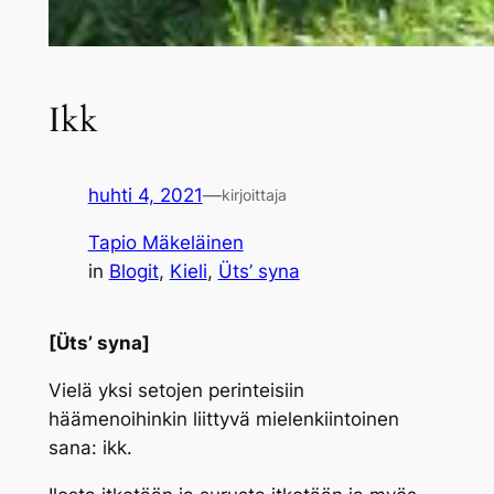
Ikk
huhti 4, 2021
—
kirjoittaja
Tapio Mäkeläinen
in
Blogit
, 
Kieli
, 
Üts’ syna
[Üts’ syna]
Vielä yksi setojen perinteisiin
häämenoihinkin liittyvä mielenkiintoinen
sana:
ikk
.