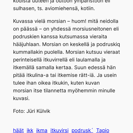
kodista uuteen ja outoon ympäristöön eli
sulhasen, ts. aviomiehensä, kotiin.
Kuvassa vielä morsian – huom! mitä neidolla
on päässä – on yhdessä morsiusneitonen eli
podrusk
ien kanssa kutsumassa vieraita
hääjuhlaan. Morsian on keskellä ja
podruskiq
kummallakin puolella. Morsian kutsuu vieraat
perinteisellä itkuvirrellä eli laulamalla ja
itkemällä samalla kertaa. Suun edessä hän
pitää
itkulina
-a tai
itkemise rätt
-iä. Ja usein
tulee ihan oikea itkukin, kuten kuvan
morsian itse tilannetta myöhemmin minulle
kuvasi.
Foto: Jüri Külvik
häät
ikk
ikma
itkuvirsi
podrusk´
Tapio