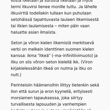
Ilosta itketään ja surusta itketään ja myös
termi itkuvirsi lienee monille tuttu. Ja lähelle
itkuvirttä todellakin tullaan kun puhutaan
setohäissä tapahtuvasta laulaen itkemisestä
tai itkien laulamisesta – miten päin vaan
haluatte asian ilmaista.
Seton ja võron kielen itkemistä merkitsevä
verbi on melkein identtinen suomen kielen
kanssa:
ikma
”itkeä” (-ma-infinitiivimuoto) ja
itku on siis võron-seton kielellä
ikk
. (Viron
kirjakielessähän itkeä on
nutma
ja itku on
nutt
.)
Perinteisiin häämenoihin liittyy tietenkin sekä
ilon että surun ja eron kyyneliä, erityisesti
morsiamen tapauksessa, joka siirtyy
turvallisesta lapsuuden ja vanhempien