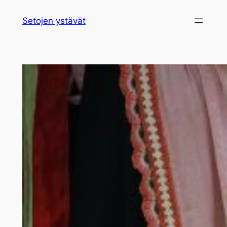
Siirry
Setojen ystävät
sisältöön