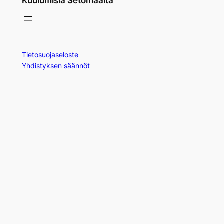
Kuulumisia Setomaalta
Tietosuojaseloste
Yhdistyksen säännöt