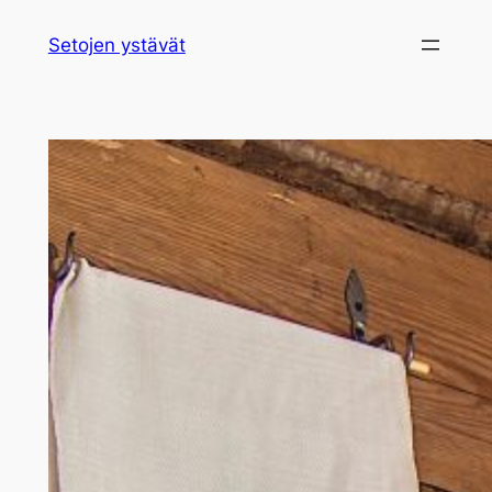
Siirry
Setojen ystävät
sisältöön