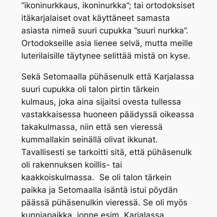
”ikoninurkkaus, ikoninurkka”; tai ortodoksiset
itäkarjalaiset ovat käyttäneet samasta
asiasta nimeä
suuri cupukka
”suuri nurkka”.
Ortodokseille asia lienee selvä, mutta meille
luterilaisille täytynee selittää mistä on kyse.
Sekä Setomaalla
pühäsenulk
että Karjalassa
suuri cupukka
oli talon pirtin tärkein
kulmaus, joka aina sijaitsi ovesta tullessa
vastakkaisessa huoneen päädyssä oikeassa
takakulmassa, niin että sen vieressä
kummallakin seinällä olivat ikkunat.
Tavallisesti se tarkoitti sitä, että
pühäsenulk
oli rakennuksen koillis- tai
kaakkoiskulmassa. Se oli talon tärkein
paikka ja Setomaalla isäntä istui pöydän
päässä
pühäsenulkin
vieressä. Se oli myös
kunniapaikka, jonne esim. Karjalassa