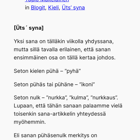
in
Blogit
, 
Kieli
, 
Üts’ syna
[Üts´ syna]
Yksi sana on tälläkin viikolla yhdyssana,
mutta sillä tavalla erilainen, että sanan
ensimmäinen osa on tällä kertaa johdos.
Seton kielen
pühä
– ”pyhä”
Seton
pühäs
tai
pühäne
– ”ikoni”
Seton
nulk
– ”nurkka”, ”kulma”, ”nurkkaus”.
Lupaan, että tähän sanaan palaamme vielä
toisenkin sana-artikkelin yhteydessä
myöhemmin.
Eli sanan
pühäsenulk
merkitys on