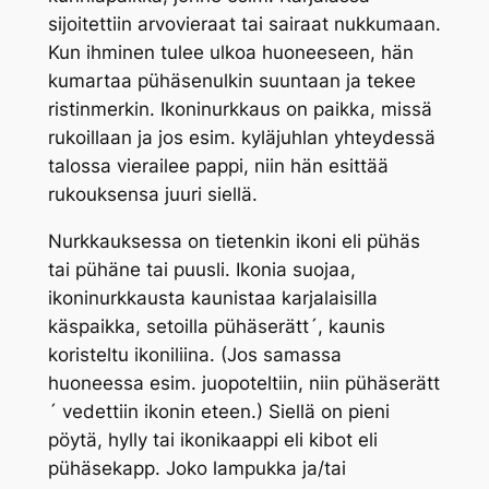
sijoitettiin arvovieraat tai sairaat nukkumaan.
Kun ihminen tulee ulkoa huoneeseen, hän
kumartaa
pühäsenulkin
suuntaan ja tekee
ristinmerkin. Ikoninurkkaus on paikka, missä
rukoillaan ja jos esim. kyläjuhlan yhteydessä
talossa vierailee pappi, niin hän esittää
rukouksensa juuri siellä.
Nurkkauksessa on tietenkin ikoni eli
pühäs
tai
pühäne
tai
puusli.
Ikonia suojaa,
ikoninurkkausta kaunistaa karjalaisilla
käspaikka
, setoilla
pühäserätt´,
kaunis
koristeltu ikoniliina. (Jos samassa
huoneessa esim. juopoteltiin, niin pühäserätt
´ vedettiin ikonin eteen.) Siellä on pieni
pöytä, hylly tai ikonikaappi eli
kibot eli
pühäsekapp
. Joko lampukka ja/tai