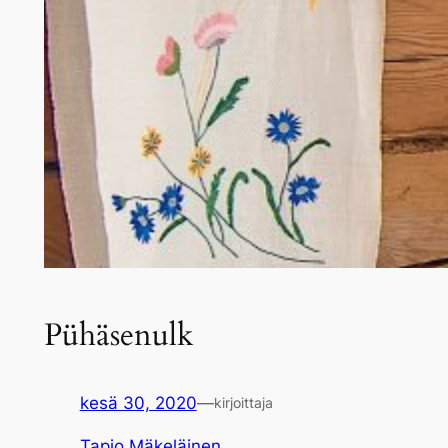
Pühäsenulk
kesä 30, 2020
—
kirjoittaja
Tapio Mäkeläinen