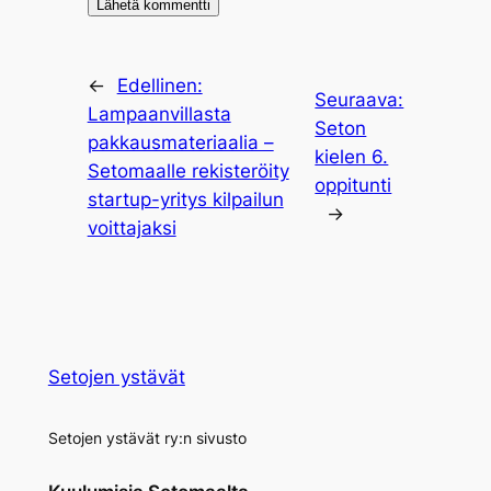
←
Edellinen:
Seuraava:
Lampaanvillasta
Seton
pakkausmateriaalia –
kielen 6.
Setomaalle rekisteröity
oppitunti
startup-yritys kilpailun
→
voittajaksi
Setojen ystävät
Setojen ystävät ry:n sivusto