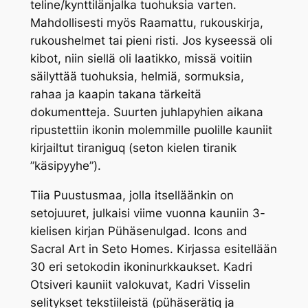
teline/kynttilänjalka tuohuksia varten.
Mahdollisesti myös Raamattu, rukouskirja,
rukoushelmet tai pieni risti. Jos kyseessä oli
kibot
, niin siellä oli laatikko, missä voitiin
säilyttää tuohuksia, helmiä, sormuksia,
rahaa ja kaapin takana tärkeitä
dokumentteja. Suurten juhlapyhien aikana
ripustettiin ikonin molemmille puolille kauniit
kirjailtut
tiraniguq
(seton kielen
tiranik
”käsipyyhe”).
Tiia Puustusmaa, jolla itselläänkin on
setojuuret, julkaisi viime vuonna kauniin 3-
kielisen kirjan
Pühäsenulgad. Icons and
Sacral Art in Seto Homes.
Kirjassa esitellään
30 eri setokodin ikoninurkkaukset. Kadri
Otsiveri kauniit valokuvat, Kadri Visselin
selitykset tekstiileistä (
pühäserätiq
ja