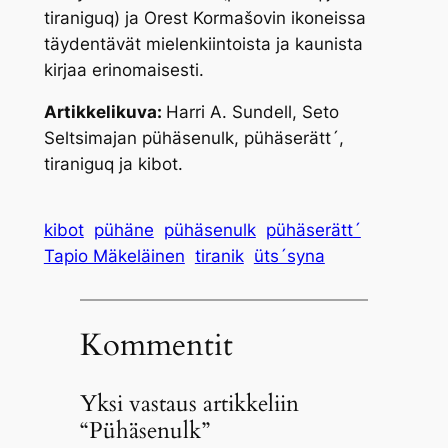
tiraniguq
) ja Orest Kormašovin ikoneissa
täydentävät mielenkiintoista ja kaunista
kirjaa erinomaisesti.
Artikkelikuva:
Harri A. Sundell, Seto
Seltsimajan pühäsenulk, pühäserätt´,
tiraniguq ja kibot.
kibot
pühäne
pühäsenulk
pühäserätt´
Tapio Mäkeläinen
tiranik
üts´syna
Kommentit
Yksi vastaus artikkeliin
“Pühäsenulk”